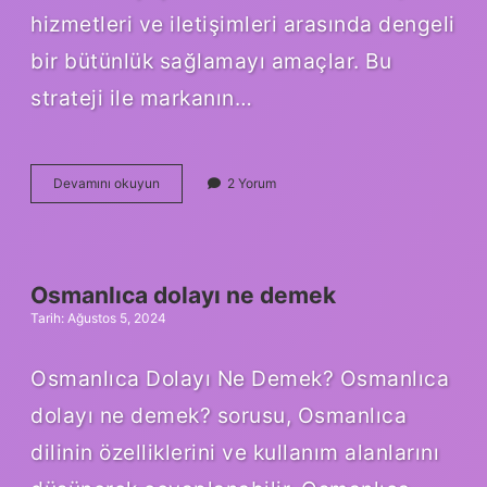
hizmetleri ve iletişimleri arasında dengeli
bir bütünlük sağlamayı amaçlar. Bu
strateji ile markanın…
Uyum
Devamını okuyun
2 Yorum
nedir
kısa
özetBaşarılı
bir
marka
Osmanlıca dolayı ne demek
nasıl
Tarih: Ağustos 5, 2024
oluşturulur
Osmanlıca Dolayı Ne Demek? Osmanlıca
dolayı ne demek? sorusu, Osmanlıca
dilinin özelliklerini ve kullanım alanlarını