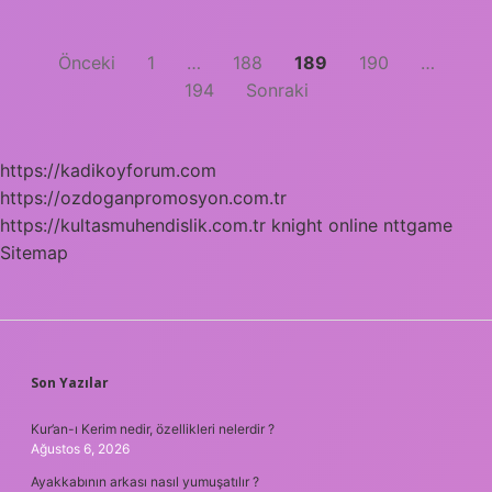
Yazı
Önceki
1
…
188
189
190
…
194
Sonraki
sayfalaması
https://kadikoyforum.com
https://ozdoganpromosyon.com.tr
https://kultasmuhendislik.com.tr
knight online
nttgame
Sitemap
SIDEBAR
Son Yazılar
Kur’an-ı Kerim nedir, özellikleri nelerdir ?
Ağustos 6, 2026
Ayakkabının arkası nasıl yumuşatılır ?