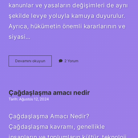
kanunlar ve yasaların değişimleri de aynı
şekilde levye yoluyla kamuya duyurulur.
Ayrıca, hükümetin önemli kararlarının ve
siyasi…
Levye
Devamını okuyun
2 Yorum
ne
demek
TDK
Çağdaşlaşma amacı nedir
Tarih: Ağustos 12, 2024
Çağdaşlaşma Amacı Nedir?
Çağdaşlaşma kavramı, genellikle
insanların ve toplumların kültür, teknoloji,