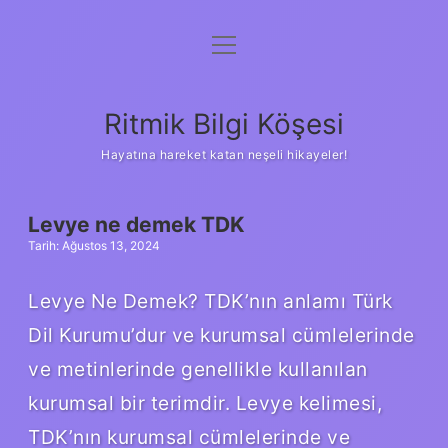
menüyü
Anasayfa
aç
Gizlilik Politikası
Ritmik Bilgi Köşesi
Yasal Uyarı
Hayatına hareket katan neşeli hikayeler!
Hakkımızda
RITMIK
Levye ne demek TDK
Tarih: Ağustos 13, 2024
BILGI
Levye Ne Demek? TDK’nın anlamı Türk
KÖŞESI
Dil Kurumu’dur ve kurumsal cümlelerinde
YAZILAR
ve metinlerinde genellikle kullanılan
kurumsal bir terimdir. Levye kelimesi,
TDK’nın kurumsal cümlelerinde ve