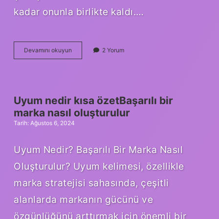
kadar onunla birlikte kaldı.…
Hitlerin
Devamını okuyun
2 Yorum
karısının
adı
nedir
Uyum nedir kısa özetBaşarılı bir
marka nasıl oluşturulur
Tarih: Ağustos 6, 2024
Uyum Nedir? Başarılı Bir Marka Nasıl
Oluşturulur? Uyum kelimesi, özellikle
marka stratejisi sahasında, çeşitli
alanlarda markanın gücünü ve
özgünlüğünü arttırmak için önemli bir