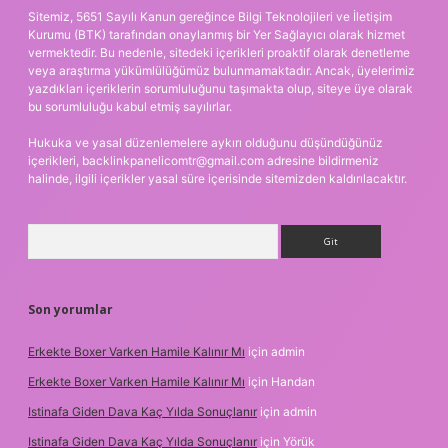
Sitemiz, 5651 Sayılı Kanun gereğince Bilgi Teknolojileri ve İletişim
Kurumu (BTK) tarafından onaylanmış bir Yer Sağlayıcı olarak hizmet
vermektedir. Bu nedenle, sitedeki içerikleri proaktif olarak denetleme
veya araştırma yükümlülüğümüz bulunmamaktadır. Ancak, üyelerimiz
yazdıkları içeriklerin sorumluluğunu taşımakta olup, siteye üye olarak
bu sorumluluğu kabul etmiş sayılırlar.
Hukuka ve yasal düzenlemelere aykırı olduğunu düşündüğünüz
içerikleri,
backlinkpanelicomtr@gmail.com
adresine bildirmeniz
halinde, ilgili içerikler yasal süre içerisinde sitemizden kaldırılacaktır.
Arama
Son yorumlar
Erkekte Boxer Varken Hamile Kalınır Mı
için
admin
Erkekte Boxer Varken Hamile Kalınır Mı
için
Handan
Istinafa Giden Dava Kaç Yılda Sonuçlanır
için
admin
Istinafa Giden Dava Kaç Yılda Sonuçlanır
için
Yörük