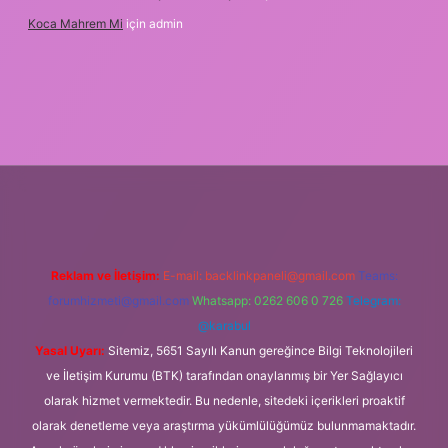
Koca Mahrem Mi
için
admin
nline/
Reklam ve İletişim:
E-mail:
backlinkpaneli@gmail.com
Teams:
forumhizmeti@gmail.com
Whatsapp: 0262 606 0 726
Telegram:
@karabul
Yasal Uyarı:
Sitemiz, 5651 Sayılı Kanun gereğince Bilgi Teknolojileri
ve İletişim Kurumu (BTK) tarafından onaylanmış bir Yer Sağlayıcı
olarak hizmet vermektedir. Bu nedenle, sitedeki içerikleri proaktif
olarak denetleme veya araştırma yükümlülüğümüz bulunmamaktadır.