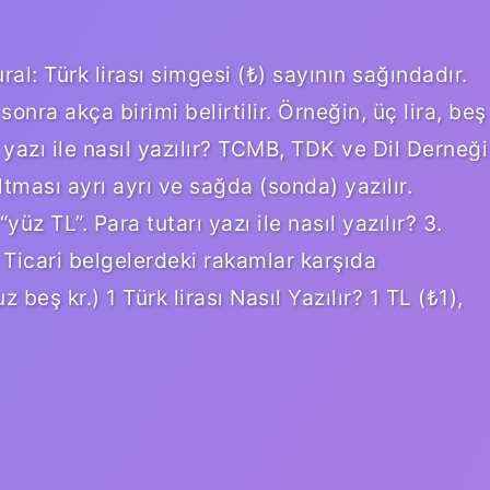
ural: Türk lirası simgesi (₺) sayının sağındadır.
ra akça birimi belirtilir. Örneğin, üç lira, beş
i yazı ile nasıl yazılır? TCMB, TDK ve Dil Derneği
ltması ayrı ayrı ve sağda (sonda) yazılır.
üz TL”. Para tutarı yazı ile nasıl yazılır? 3.
r. Ticari belgelerdeki rakamlar karşıda
z beş kr.) 1 Türk lirası Nasıl Yazılır? 1 TL (₺1),