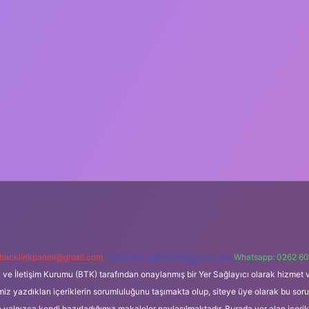
backlinkpaneli@gmail.com
Teams:
forumhizmeti@gmail.com
Whatsapp: 0262 60
i ve İletişim Kurumu (BTK) tarafından onaylanmış bir Yer Sağlayıcı olarak hizmet v
azdıkları içeriklerin sorumluluğunu taşımakta olup, siteye üye olarak bu sorumlul
e yalnızca kendi hazırladığımız makaleler paylaşılmaktadır. Burada yer alan içeri