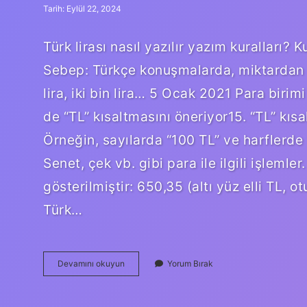
Tarih: Eylül 22, 2024
Türk lirası nasıl yazılır yazım kuralları? K
Sebep: Türkçe konuşmalarda, miktardan son
lira, iki bin lira… 5 Ocak 2021 Para birim
de “TL” kısaltmasını öneriyor15. “TL” kısa
Örneğin, sayılarda “100 TL” ve harflerde “y
Senet, çek vb. gibi para ile ilgili işlemle
gösterilmiştir: 650,35 (altı yüz elli TL, otu
Türk…
Türk
Devamını okuyun
Yorum Bırak
Lirası
Yazı
Ile