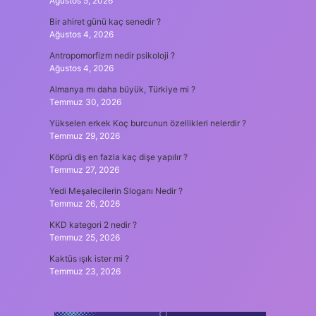
Ağustos 5, 2026
Bir ahiret günü kaç senedir ?
Ağustos 4, 2026
Antropomorfizm nedir psikoloji ?
Ağustos 4, 2026
Almanya mı daha büyük, Türkiye mi ?
Temmuz 30, 2026
Yükselen erkek Koç burcunun özellikleri nelerdir ?
Temmuz 29, 2026
Köprü diş en fazla kaç dişe yapılır ?
Temmuz 27, 2026
Yedi Meşalecilerin Sloganı Nedir ?
Temmuz 26, 2026
KKD kategori 2 nedir ?
Temmuz 25, 2026
Kaktüs ışık ister mi ?
Temmuz 23, 2026