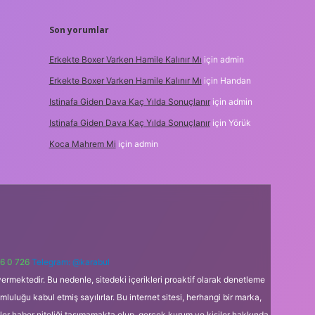
Son yorumlar
Erkekte Boxer Varken Hamile Kalınır Mı
için
admin
Erkekte Boxer Varken Hamile Kalınır Mı
için
Handan
Istinafa Giden Dava Kaç Yılda Sonuçlanır
için
admin
Istinafa Giden Dava Kaç Yılda Sonuçlanır
için
Yörük
Koca Mahrem Mi
için
admin
6 0 726
Telegram: @karabul
ermektedir. Bu nedenle, sitedeki içerikleri proaktif olarak denetleme
uğu kabul etmiş sayılırlar. Bu internet sitesi, herhangi bir marka,
kler haber niteliği taşımamakta olup, gerçek kurum ve kişiler hakkında