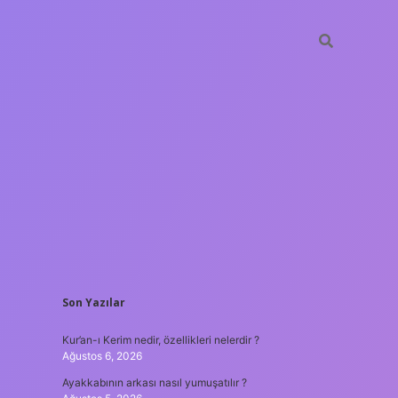
SIDEBAR
Son Yazılar
hiltonbet
https://www.t
Kur’an-ı Kerim nedir, özellikleri nelerdir ?
Ağustos 6, 2026
Ayakkabının arkası nasıl yumuşatılır ?