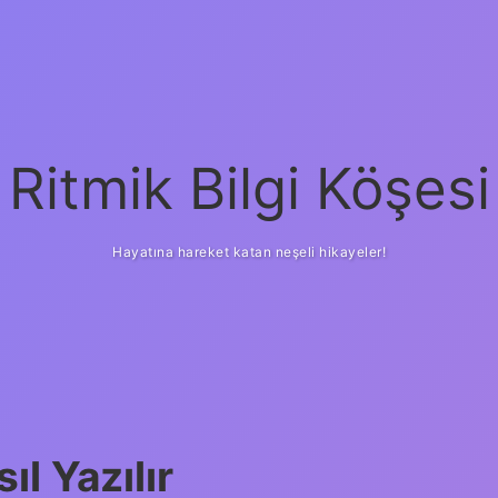
Ritmik Bilgi Köşesi
Hayatına hareket katan neşeli hikayeler!
ıl Yazılır