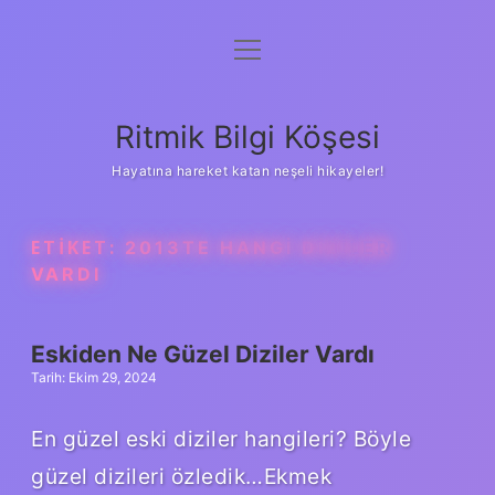
menüyü
Anasayfa
aç
Gizlilik Politikası
Ritmik Bilgi Köşesi
Yasal Uyarı
Hayatına hareket katan neşeli hikayeler!
Hakkımızda
ETIKET:
2013TE HANGI DIZILER
VARDI
Eskiden Ne Güzel Diziler Vardı
Tarih: Ekim 29, 2024
En güzel eski diziler hangileri? Böyle
güzel dizileri özledik…Ekmek