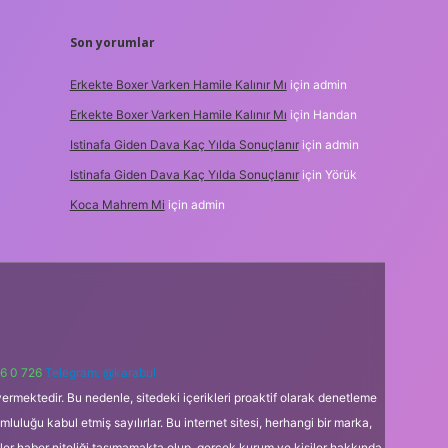
Son yorumlar
Erkekte Boxer Varken Hamile Kalınır Mı
için
admin
Erkekte Boxer Varken Hamile Kalınır Mı
için
Handan
Istinafa Giden Dava Kaç Yılda Sonuçlanır
için
admin
Istinafa Giden Dava Kaç Yılda Sonuçlanır
için
Yörük
Koca Mahrem Mi
için
admin
6 0 726
Telegram: @karabul
ermektedir. Bu nedenle, sitedeki içerikleri proaktif olarak denetleme
uğu kabul etmiş sayılırlar. Bu internet sitesi, herhangi bir marka,
kler haber niteliği taşımamakta olup, gerçek kurum ve kişiler hakkında