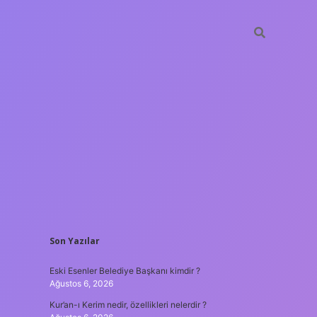
SIDEBAR
Son Yazılar
hiltonbet
https://www.tulipbet.online/
Eski Esenler Belediye Başkanı kimdir ?
Ağustos 6, 2026
Kur’an-ı Kerim nedir, özellikleri nelerdir ?