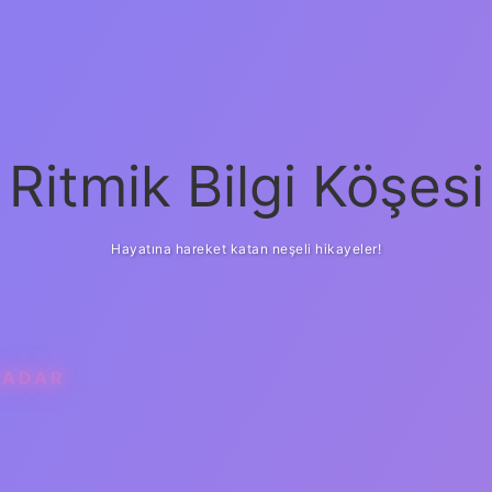
Ritmik Bilgi Köşesi
Hayatına hareket katan neşeli hikayeler!
KADAR