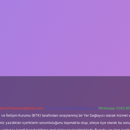
backlinkpaneli@gmail.com
Teams:
forumhizmeti@gmail.com
Whatsapp: 0262 60
i ve İletişim Kurumu (BTK) tarafından onaylanmış bir Yer Sağlayıcı olarak hizmet v
azdıkları içeriklerin sorumluluğunu taşımakta olup, siteye üye olarak bu sorumlul
e yalnızca kendi hazırladığımız makaleler paylaşılmaktadır. Burada yer alan içeri