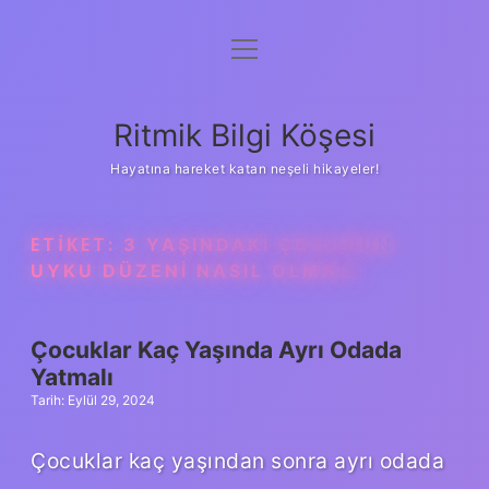
menüyü
Anasayfa
aç
Gizlilik Politikası
Ritmik Bilgi Köşesi
Yasal Uyarı
Hayatına hareket katan neşeli hikayeler!
Hakkımızda
ETIKET:
3 YAŞINDAKI ÇOCUĞUN
UYKU DÜZENI NASIL OLMALI
Çocuklar Kaç Yaşında Ayrı Odada
Yatmalı
Tarih: Eylül 29, 2024
Çocuklar kaç yaşından sonra ayrı odada