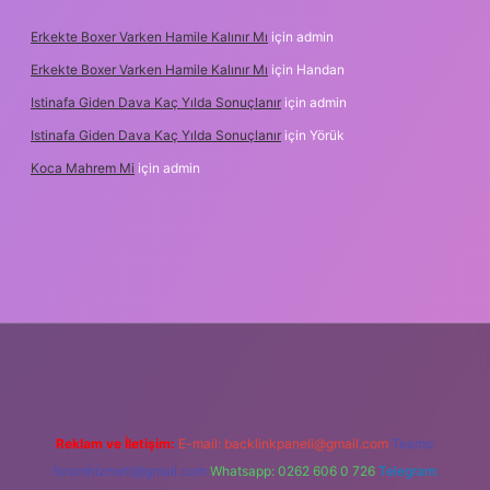
Erkekte Boxer Varken Hamile Kalınır Mı
için
admin
Erkekte Boxer Varken Hamile Kalınır Mı
için
Handan
Istinafa Giden Dava Kaç Yılda Sonuçlanır
için
admin
Istinafa Giden Dava Kaç Yılda Sonuçlanır
için
Yörük
Koca Mahrem Mi
için
admin
online/
Reklam ve İletişim:
E-mail:
backlinkpaneli@gmail.com
Teams:
forumhizmeti@gmail.com
Whatsapp: 0262 606 0 726
Telegram: