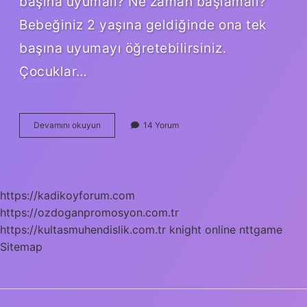
başına uyumalı? Ne zaman başlamalı?
Bebeğiniz 2 yaşına geldiğinde ona tek
başına uyumayı öğretebilirsiniz.
Çocuklar…
Çocuklar
Devamını okuyun
14 Yorum
Kaç
Yaşında
Ayrı
Odada
Yatmalı
https://kadikoyforum.com
https://ozdoganpromosyon.com.tr
https://kultasmuhendislik.com.tr
knight online
nttgame
Sitemap