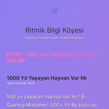
menüyü
Anasayfa
aç
Gizlilik Politikası
Ritmik Bilgi Köşesi
Yasal Uyarı
Hayatına hareket katan neşeli hikayeler!
Hakkımızda
ETIKET:
500 YIL YAŞAYAN HAYVAN
VAR MI
1000 Yıl Yaşayan Hayvan Var Mı
Tarih: Ekim 28, 2024
500 yıl yaşayan hayvan var mı? 6-
Quahog Midyeleri: 500+ Yıl Bu tuzlu su