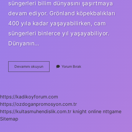
süngerleri bilim dünyasını şaşırtmaya
devam ediyor. Grönland köpekbalıkları
400 yıla kadar yaşayabilirken, cam
süngerleri binlerce yıl yaşayabiliyor.
Dünyanın…
1000
Devamını okuyun
Yorum Bırak
Yıl
Yaşayan
Hayvan
Var
Mı
https://kadikoyforum.com
https://ozdoganpromosyon.com.tr
https://kultasmuhendislik.com.tr
knight online
nttgame
Sitemap