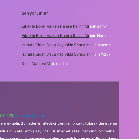
Son yorumlar
Erkekte Boxer Varken Hamile Kalınır Mı
için
admin
Erkekte Boxer Varken Hamile Kalınır Mı
için
Handan
Istinafa Giden Dava Kaç Yılda Sonuçlanır
için
admin
Istinafa Giden Dava Kaç Yılda Sonuçlanır
için
Yörük
Koca Mahrem Mi
için
admin
6 0 726
Telegram: @karabul
ermektedir. Bu nedenle, sitedeki içerikleri proaktif olarak denetleme
uğu kabul etmiş sayılırlar. Bu internet sitesi, herhangi bir marka,
kler haber niteliği taşımamakta olup, gerçek kurum ve kişiler hakkında