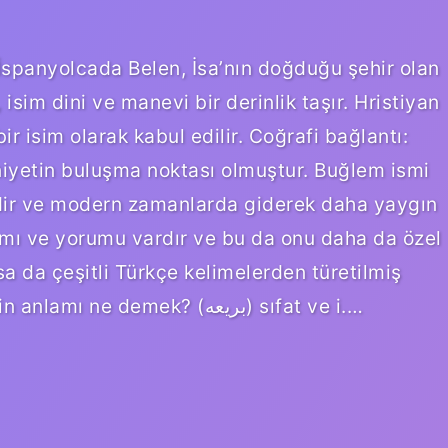
 İspanyolcada Belen, İsa’nın doğduğu şehir olan
, isim dini ve manevi bir derinlik taşır. Hristiyan
ir isim olarak kabul edilir. Coğrafi bağlantı:
iyetin buluşma noktası olmuştur. Buğlem ismi
idir ve modern zamanlarda giderek daha yaygın
lamı ve yorumu vardır ve bu da onu daha da özel
sa da çeşitli Türkçe kelimelerden türetilmiş
olabileceği düşünülmektedir. Beria isminin anlamı ne demek? (ﺑﺮﻳﻌﻪ) sıfat ve i.…