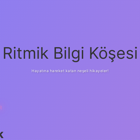
Ritmik Bilgi Köşesi
Hayatına hareket katan neşeli hikayeler!
R
k