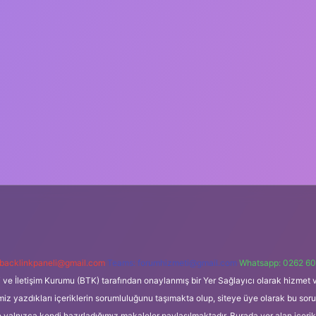
backlinkpaneli@gmail.com
Teams:
forumhizmeti@gmail.com
Whatsapp: 0262 60
i ve İletişim Kurumu (BTK) tarafından onaylanmış bir Yer Sağlayıcı olarak hizmet v
azdıkları içeriklerin sorumluluğunu taşımakta olup, siteye üye olarak bu sorumlul
e yalnızca kendi hazırladığımız makaleler paylaşılmaktadır. Burada yer alan içeri