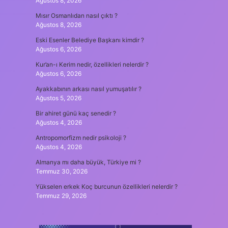
Ağustos 8, 2026
Mısır Osmanlıdan nasıl çıktı ?
Ağustos 8, 2026
Eski Esenler Belediye Başkanı kimdir ?
Ağustos 6, 2026
Kur’an-ı Kerim nedir, özellikleri nelerdir ?
Ağustos 6, 2026
Ayakkabının arkası nasıl yumuşatılır ?
Ağustos 5, 2026
Bir ahiret günü kaç senedir ?
Ağustos 4, 2026
Antropomorfizm nedir psikoloji ?
Ağustos 4, 2026
Almanya mı daha büyük, Türkiye mi ?
Temmuz 30, 2026
Yükselen erkek Koç burcunun özellikleri nelerdir ?
Temmuz 29, 2026