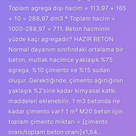
Toplam agrega dışı hacim = 113,97 + 165
+ 10 = 288,97 dm3 * Toplam hacim =
1000-288,97 = 711. Beton hacminin
yüzde kaçı agregadır? HAZIR BETON
Normal dayanım sınıfındaki ortalama bir
beton, mutlak hacimce yaklaşık %75
agrega, %10 çimento ve %15 sudan
oluşur. Gerektiğinde, çimento ağırlığının
yaklaşık %2’sine kadar kimyasal katkı
maddeleri eklenebilir. 1 m3 betonda ne
kadar çimento var? 1 m³ M20 beton için
toplam çimento miktarı = [çimento
oranı/toplam beton oranı]x1,54…