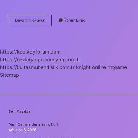
1
Devamını okuyun
Yorum Bırak
M3
Beton
Ne
Kadar
Agrega
https://kadikoyforum.com
Var
https://ozdoganpromosyon.com.tr
https://kultasmuhendislik.com.tr
knight online
nttgame
Sitemap
SIDEBAR
Son Yazılar
Mısır Osmanlıdan nasıl çıktı ?
Ağustos 8, 2026