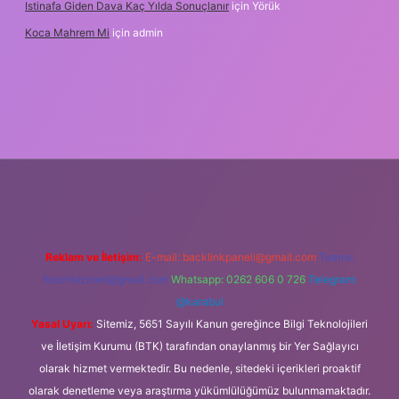
Istinafa Giden Dava Kaç Yılda Sonuçlanır
için
Yörük
Koca Mahrem Mi
için
admin
online/
Reklam ve İletişim:
E-mail:
backlinkpaneli@gmail.com
Teams:
forumhizmeti@gmail.com
Whatsapp: 0262 606 0 726
Telegram:
@karabul
Yasal Uyarı:
Sitemiz, 5651 Sayılı Kanun gereğince Bilgi Teknolojileri
ve İletişim Kurumu (BTK) tarafından onaylanmış bir Yer Sağlayıcı
olarak hizmet vermektedir. Bu nedenle, sitedeki içerikleri proaktif
olarak denetleme veya araştırma yükümlülüğümüz bulunmamaktadır.