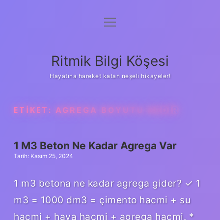
menüyü
Anasayfa
aç
Gizlilik Politikası
Ritmik Bilgi Köşesi
Yasal Uyarı
Hayatına hareket katan neşeli hikayeler!
Hakkımızda
ETIKET:
AGREGA BOYUTU NEDIR
1 M3 Beton Ne Kadar Agrega Var
Tarih: Kasım 25, 2024
1 m3 betona ne kadar agrega gider? ✓ 1
m3 = 1000 dm3 = çimento hacmi + su
hacmi + hava hacmi + agrega hacmi. *