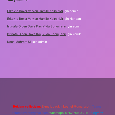
Son yorumlar
Erkekte Boxer Varken Hamile Kalınır Mı
için
admin
Erkekte Boxer Varken Hamile Kalınır Mı
için
Handan
Istinafa Giden Dava Kaç Yılda Sonuçlanır
için
admin
Istinafa Giden Dava Kaç Yılda Sonuçlanır
için
Yörük
Koca Mahrem Mi
için
admin
tps://www.tulipbet.online/
Reklam ve İletişim:
E-mail:
backlinkpaneli@gmail.com
Teams:
forumhizmeti@gmail.com
Whatsapp: 0262 606 0 726
Telegram: