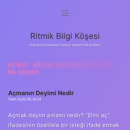
menüyü
Anasayfa
aç
Gizlilik Politikası
Ritmik Bilgi Köşesi
Yasal Uyarı
Hayatına hareket katan neşeli hikayeler!
Hakkımızda
ETIKET:
AĞZINI BAĞLAMAK DEYIMI
NE DEMEK
Açmanın Deyimi Nedir
Tarih: Eylül 28, 2024
Açmak deyim anlamı nedir? “Elini aç”
ifadesinin özellikle bir isteği ifade etmek