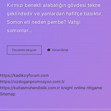
Kırmızı benekli alabalığın gövdesi tekne
şeklindedir ve yanlardan hafifçe basıktır.
Somon eti neden pembe? Vahşi
somonlar…
Alabalık
Devamını okuyun
Yorum Bırak
Pişince
Pembe
Olur
Mu
https://kadikoyforum.com
https://ozdoganpromosyon.com.tr
https://kultasmuhendislik.com.tr
knight online
nttgame
Sitemap