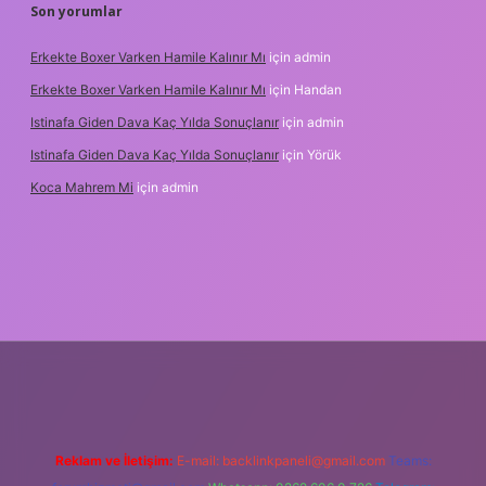
Son yorumlar
Erkekte Boxer Varken Hamile Kalınır Mı
için
admin
Erkekte Boxer Varken Hamile Kalınır Mı
için
Handan
Istinafa Giden Dava Kaç Yılda Sonuçlanır
için
admin
Istinafa Giden Dava Kaç Yılda Sonuçlanır
için
Yörük
Koca Mahrem Mi
için
admin
nline/
Reklam ve İletişim:
E-mail:
backlinkpaneli@gmail.com
Teams: