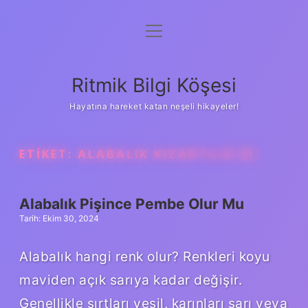
menüyü
Anasayfa
aç
Gizlilik Politikası
Ritmik Bilgi Köşesi
Yasal Uyarı
Hayatına hareket katan neşeli hikayeler!
Hakkımızda
ETIKET:
ALABALIK KIZARTILIR MI
Alabalık Pişince Pembe Olur Mu
Tarih: Ekim 30, 2024
Alabalık hangi renk olur? Renkleri koyu
maviden açık sarıya kadar değişir.
Genellikle sırtları yeşil, karınları sarı veya