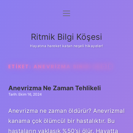
menüyü
Anasayfa
aç
Gizlilik Politikası
Ritmik Bilgi Köşesi
Yasal Uyarı
Hayatına hareket katan neşeli hikayeler!
Hakkımızda
ETIKET:
ANEVRIZMA SINIRI NEDIR
Anevrizma Ne Zaman Tehlikeli
Tarih: Ekim 16, 2024
Anevrizma ne zaman öldürür? Anevrizmal
kanama çok ölümcül bir hastalıktır. Bu
hastaların yaklaşık %50’si ölür. Hayatta