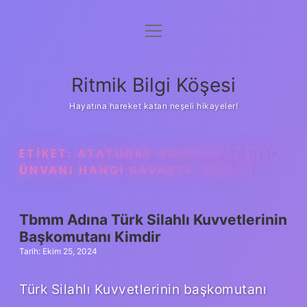
menüyü
Anasayfa
aç
Gizlilik Politikası
Ritmik Bilgi Köşesi
Yasal Uyarı
Hayatına hareket katan neşeli hikayeler!
Hakkımızda
ETIKET:
ATATÜRKE BAŞKOMUTANLIK
ÜNVANI HANGI SAVAŞTA VERILDI
Tbmm Adına Türk Silahlı Kuvvetlerinin
Başkomutanı Kimdir
Tarih: Ekim 25, 2024
Türk Silahlı Kuvvetlerinin başkomutanı