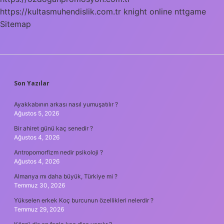
https://kultasmuhendislik.com.tr
knight online
nttgame
Sitemap
SIDEBAR
Son Yazılar
Ayakkabının arkası nasıl yumuşatılır ?
Ağustos 5, 2026
Bir ahiret günü kaç senedir ?
Ağustos 4, 2026
Antropomorfizm nedir psikoloji ?
Ağustos 4, 2026
Almanya mı daha büyük, Türkiye mi ?
Temmuz 30, 2026
Yükselen erkek Koç burcunun özellikleri nelerdir ?
Temmuz 29, 2026