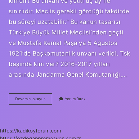
kimdir? Bu unvan ve yetki üç ay ile
sınırlıdır. Meclis gerekli gördüğü takdirde
bu süreyi uzatabilir.” Bu kanun tasarısı
Türkiye Büyük Millet Meclisi’nden geçti
ve Mustafa Kemal Paşa’ya 5 Ağustos
1921’de Başkomutanlık unvanı verildi. Tsk
başında kim var? 2016-2017 yılları
arasında Jandarma Genel Komutanlığı,…
Tbmm
Devamını okuyun
Yorum Bırak
Adına
Türk
Silahlı
Kuvvetlerinin
Başkomutanı
https://kadikoyforum.com
Kimdir
https://ozdoganpromosyon.com.tr