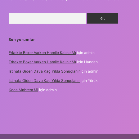
Arama
Son yorumlar
Erkekte Boxer Varken Hamile Kalınır Mı
için
admin
Erkekte Boxer Varken Hamile Kalınır Mı
için
Handan
Istinafa Giden Dava Kaç Yılda Sonuçlanır
için
admin
Istinafa Giden Dava Kaç Yılda Sonuçlanır
için
Yörük
Koca Mahrem Mi
için
admin
ps://www.tulipbet.online/