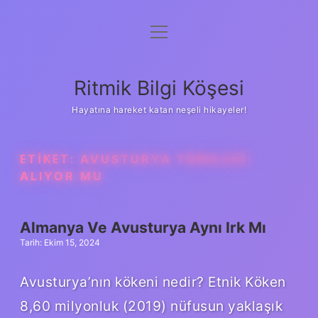
menüyü
Anasayfa
aç
Gizlilik Politikası
Ritmik Bilgi Köşesi
Yasal Uyarı
Hayatına hareket katan neşeli hikayeler!
Hakkımızda
ETIKET:
AVUSTURYA TÜRKLERI
ALIYOR MU
Almanya Ve Avusturya Aynı Irk Mı
Tarih: Ekim 15, 2024
Avusturya’nın kökeni nedir? Etnik Köken
8,60 milyonluk (2019) nüfusun yaklaşık