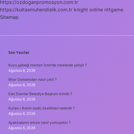
https://ozdoganpromosyon.com.tr
https://kultasmuhendislik.com.tr
knight online
nttgame
Sitemap
SIDEBAR
Son Yazılar
Kuzu göbeği mantarı İzmir’de nerelerde yetişir ?
Ağustos 8, 2026
Mısır Osmanlıdan nasıl çıktı ?
Ağustos 8, 2026
Eski Esenler Belediye Başkanı kimdir ?
Ağustos 6, 2026
Kur’an-ı Kerim nedir, özellikleri nelerdir ?
Ağustos 6, 2026
Ayakkabının arkası nasıl yumuşatılır ?
Ağustos 5, 2026