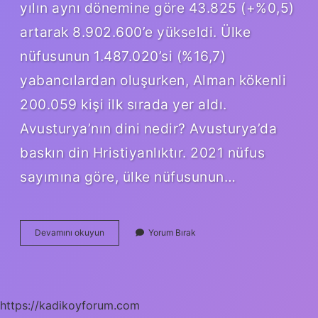
yılın aynı dönemine göre 43.825 (+%0,5)
artarak 8.902.600’e yükseldi. Ülke
nüfusunun 1.487.020’si (%16,7)
yabancılardan oluşurken, Alman kökenli
200.059 kişi ilk sırada yer aldı.
Avusturya’nın dini nedir? Avusturya’da
baskın din Hristiyanlıktır. 2021 nüfus
sayımına göre, ülke nüfusunun…
Almanya
Devamını okuyun
Yorum Bırak
Ve
Avusturya
Aynı
Irk
Mı
https://kadikoyforum.com