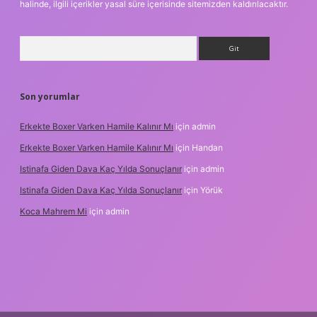
halinde, ilgili içerikler yasal süre içerisinde sitemizden kaldırılacaktır.
Arama
Son yorumlar
Erkekte Boxer Varken Hamile Kalınır Mı
için
admin
Erkekte Boxer Varken Hamile Kalınır Mı
için
Handan
Istinafa Giden Dava Kaç Yılda Sonuçlanır
için
admin
Istinafa Giden Dava Kaç Yılda Sonuçlanır
için
Yörük
Koca Mahrem Mi
için
admin