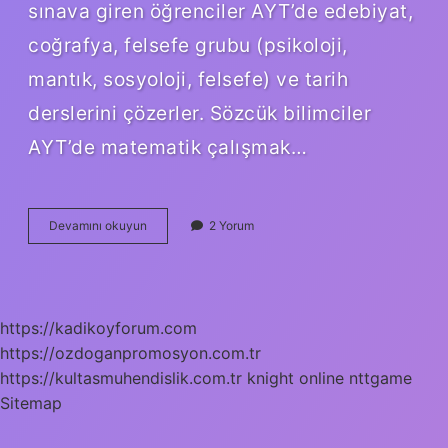
sınava giren öğrenciler AYT’de edebiyat,
coğrafya, felsefe grubu (psikoloji,
mantık, sosyoloji, felsefe) ve tarih
derslerini çözerler. Sözcük bilimciler
AYT’de matematik çalışmak…
Sözel
Devamını okuyun
2 Yorum
Bölümü
Ne
Çözer
https://kadikoyforum.com
https://ozdoganpromosyon.com.tr
https://kultasmuhendislik.com.tr
knight online
nttgame
Sitemap