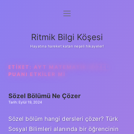
menüyü
Anasayfa
aç
Gizlilik Politikası
Ritmik Bilgi Köşesi
Yasal Uyarı
Hayatına hareket katan neşeli hikayeler!
Hakkımızda
ETIKET:
AYT MATEMATIK SÖZEL
PUANI ETKILER MI
Sözel Bölümü Ne Çözer
Tarih: Eylül 19, 2024
Sözel bölüm hangi dersleri çözer? Türk
Sosyal Bilimleri alanında bir öğrencinin