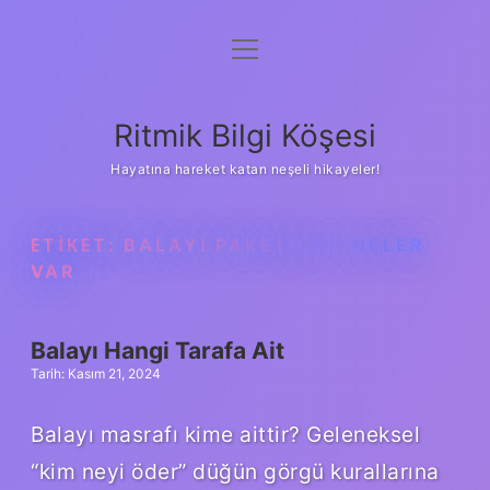
menüyü
Anasayfa
aç
Gizlilik Politikası
Ritmik Bilgi Köşesi
Yasal Uyarı
Hayatına hareket katan neşeli hikayeler!
Hakkımızda
ETIKET:
BALAYI PAKETINDE NELER
VAR
Balayı Hangi Tarafa Ait
Tarih: Kasım 21, 2024
Balayı masrafı kime aittir? Geleneksel
“kim neyi öder” düğün görgü kurallarına