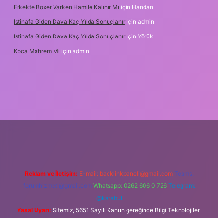
Erkekte Boxer Varken Hamile Kalınır Mı
için
Handan
Istinafa Giden Dava Kaç Yılda Sonuçlanır
için
admin
Istinafa Giden Dava Kaç Yılda Sonuçlanır
için
Yörük
Koca Mahrem Mi
için
admin
tps://www.tulipbet.online/
Reklam ve İletişim:
E-mail:
backlinkpaneli@gmail.com
Teams:
forumhizmeti@gmail.com
Whatsapp: 0262 606 0 726
Telegram:
@karabul
Yasal Uyarı:
Sitemiz, 5651 Sayılı Kanun gereğince Bilgi Teknolojileri