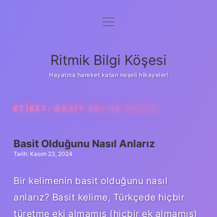
menüyü
Anasayfa
aç
Gizlilik Politikası
Ritmik Bilgi Köşesi
Yasal Uyarı
Hayatına hareket katan neşeli hikayeler!
Hakkımızda
ETIKET:
BASIT EKI NE DEMEK
Basit Olduğunu Nasıl Anlarız
Tarih: Kasım 23, 2024
Bir kelimenin basit olduğunu nasıl
anlarız? Basit kelime, Türkçede hiçbir
türetme eki almamış (hiçbir ek almamış)