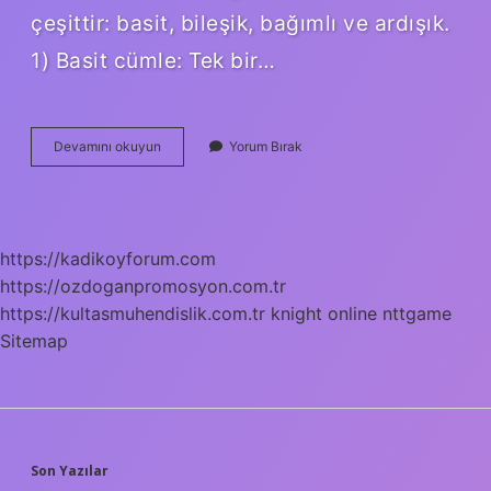
çeşittir: basit, bileşik, bağımlı ve ardışık.
1) Basit cümle: Tek bir…
Basit
Devamını okuyun
Yorum Bırak
Olduğunu
Nasıl
Anlarız
https://kadikoyforum.com
https://ozdoganpromosyon.com.tr
https://kultasmuhendislik.com.tr
knight online
nttgame
Sitemap
SIDEBAR
Son Yazılar