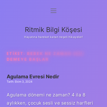
menüyü
Anasayfa
aç
Gizlilik Politikası
Ritmik Bilgi Köşesi
Yasal Uyarı
Hayatına hareket katan neşeli hikayeler!
Hakkımızda
ETIKET:
BEBEK NE ZAMAN AGU
DEMEYE BAŞLAR
Agulama Evresi Nedir
Tarih: Ekim 3, 2024
Agulama dönemi ne zaman? 4 ila 8
aylıkken, çocuk sesli ve sessiz harfleri