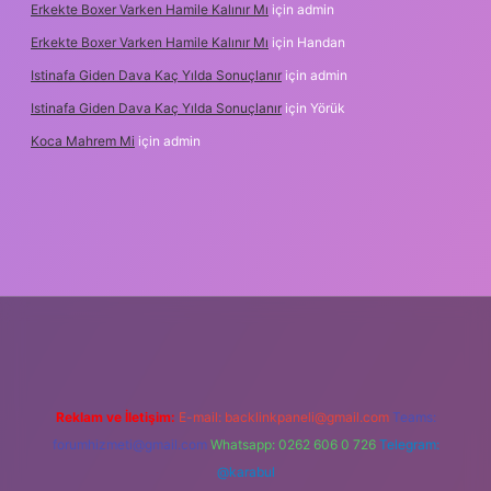
Erkekte Boxer Varken Hamile Kalınır Mı
için
admin
Erkekte Boxer Varken Hamile Kalınır Mı
için
Handan
Istinafa Giden Dava Kaç Yılda Sonuçlanır
için
admin
Istinafa Giden Dava Kaç Yılda Sonuçlanır
için
Yörük
Koca Mahrem Mi
için
admin
online/
Reklam ve İletişim:
E-mail:
backlinkpaneli@gmail.com
Teams:
forumhizmeti@gmail.com
Whatsapp: 0262 606 0 726
Telegram:
@karabul