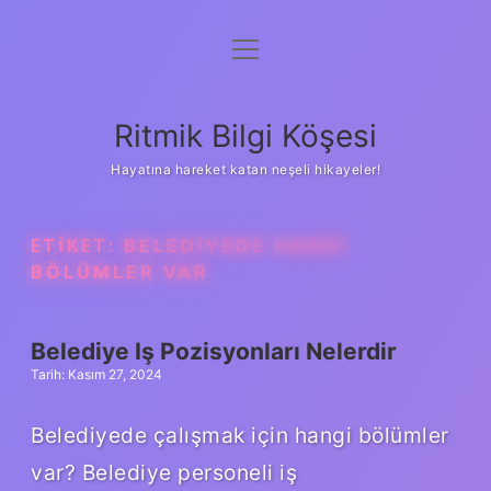
menüyü
Anasayfa
aç
Gizlilik Politikası
Ritmik Bilgi Köşesi
Yasal Uyarı
Hayatına hareket katan neşeli hikayeler!
Hakkımızda
ETIKET:
BELEDIYEDE HANGI
BÖLÜMLER VAR
Belediye Iş Pozisyonları Nelerdir
Tarih: Kasım 27, 2024
Belediyede çalışmak için hangi bölümler
var? Belediye personeli iş