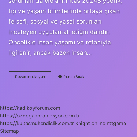
sorunları da ele alır.1 Kas 2024Biyoetik,
tıp ve yaşam bilimlerinde ortaya çıkan
felsefi, sosyal ve yasal sorunları
inceleyen uygulamalı etiğin dalıdır.
Öncelikle insan yaşamı ve refahıyla
ilgilenir, ancak bazen insan…
Biyoetiğin
Devamını okuyun
Yorum Bırak
Inceleme
Alanına
Giren
Konular
Nelerdir
https://kadikoyforum.com
https://ozdoganpromosyon.com.tr
https://kultasmuhendislik.com.tr
knight online
nttgame
Sitemap