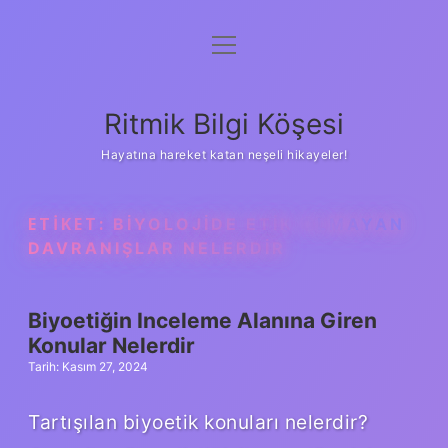
menüyü
Anasayfa
aç
Gizlilik Politikası
Ritmik Bilgi Köşesi
Yasal Uyarı
Hayatına hareket katan neşeli hikayeler!
Hakkımızda
ETIKET:
BIYOLOJIDE ETIK OLMAYAN
DAVRANIŞLAR NELERDIR
Biyoetiğin Inceleme Alanına Giren
Konular Nelerdir
Tarih: Kasım 27, 2024
Tartışılan biyoetik konuları nelerdir?