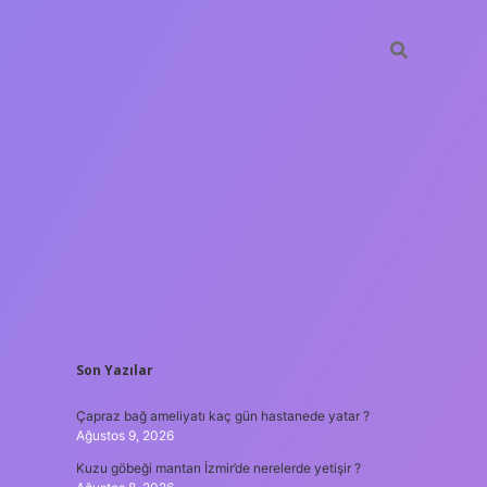
SIDEBAR
Son Yazılar
hiltonbet
https://www.tulipbet.online/
Çapraz bağ ameliyatı kaç gün hastanede yatar ?
Ağustos 9, 2026
Kuzu göbeği mantarı İzmir’de nerelerde yetişir ?