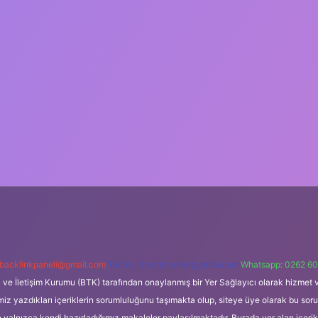
backlinkpaneli@gmail.com
Teams:
forumhizmeti@gmail.com
Whatsapp: 0262 60
i ve İletişim Kurumu (BTK) tarafından onaylanmış bir Yer Sağlayıcı olarak hizmet v
azdıkları içeriklerin sorumluluğunu taşımakta olup, siteye üye olarak bu sorumlul
e yalnızca kendi hazırladığımız makaleler paylaşılmaktadır. Burada yer alan içeri