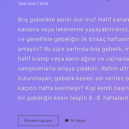
Tarih: Ekim 1, 2024
Boş gebelikte akıntı olur mu? Hafif kanam
kanama veya lekelenme yaşayabilirsiniz
ve genellikle gebeliğin ilk birkaç haftası
anlaşılır? Bu süre zarfında boş gebelik,
hafif kramp veya karın ağrısı ve vajinad
semptomlarla ortaya çıkabilir. Rahim ult
bulunmayan, gebelik kesesi adı verilen bo
kaçıncı hafta kesinleşir? Kişi kendi başın
bir gebeliğin kesin tespiti 6.-8. haftala
Bos
Devamını okuyun
14 Yorum
Gebelikte