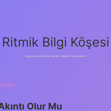
Ritmik Bilgi Köşesi
Hayatına hareket katan neşeli hikayeler!
UR MU
Akıntı Olur Mu