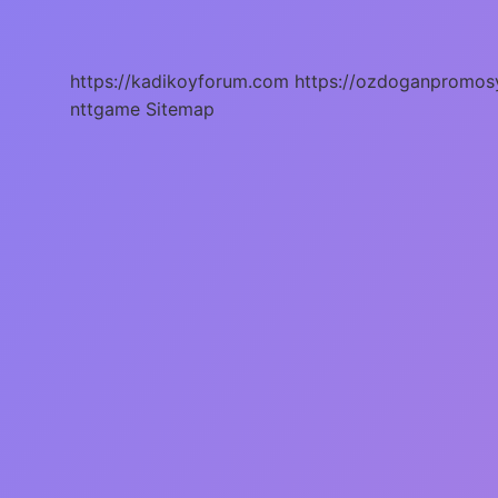
Beyaz
Akıntı
Olur
Mu
https://kadikoyforum.com
https://ozdoganpromos
nttgame
Sitemap