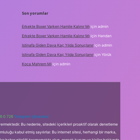
Son yorumlar
Erkekte Boxer Varken Hamile Kalınır Mı
için
admin
Erkekte Boxer Varken Hamile Kalınır Mı
için
Handan
Istinafa Giden Dava Kaç Yılda Sonuçlanır
için
admin
Istinafa Giden Dava Kaç Yılda Sonuçlanır
için
Yörük
Koca Mahrem Mi
için
admin
6 0 726
Telegram: @karabul
ermektedir. Bu nedenle, sitedeki içerikleri proaktif olarak denetleme
uğu kabul etmiş sayılırlar. Bu internet sitesi, herhangi bir marka,
kler haber niteliği taşımamakta olup, gerçek kurum ve kişiler hakkında