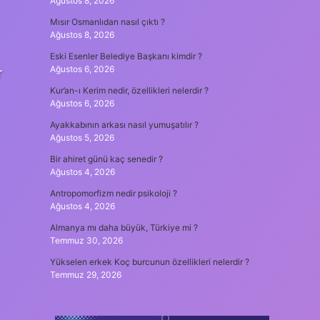
Ağustos 8, 2026
Mısır Osmanlıdan nasıl çıktı ?
Ağustos 8, 2026
Eski Esenler Belediye Başkanı kimdir ?
Ağustos 6, 2026
r
Kur’an-ı Kerim nedir, özellikleri nelerdir ?
Ağustos 6, 2026
Ayakkabının arkası nasıl yumuşatılır ?
Ağustos 5, 2026
Bir ahiret günü kaç senedir ?
Ağustos 4, 2026
Antropomorfizm nedir psikoloji ?
Ağustos 4, 2026
Almanya mı daha büyük, Türkiye mi ?
Temmuz 30, 2026
Yükselen erkek Koç burcunun özellikleri nelerdir ?
Temmuz 29, 2026