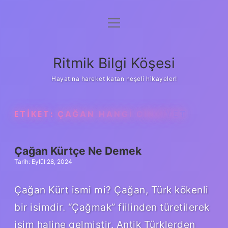
menüyü
Anasayfa
aç
Gizlilik Politikası
Ritmik Bilgi Köşesi
Yasal Uyarı
Hayatına hareket katan neşeli hikayeler!
Hakkımızda
ETIKET:
ÇAĞAN HANGI CINSIYET
Çağan Kürtçe Ne Demek
Tarih: Eylül 28, 2024
Çağan Kürt ismi mi? Çağan, Türk kökenli
bir isimdir. “Çağmak” fiilinden türetilerek
isim haline gelmiştir. Antik Türklerden