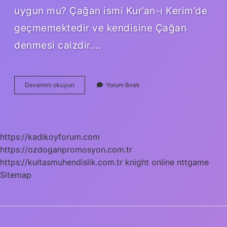
uygun mu? Çağan ismi Kur’an-ı Kerim’de
geçmemektedir ve kendisine Çağan
denmesi caizdir.…
Çağan
Devamını okuyun
Yorum Bırak
Kürtçe
Ne
Demek
https://kadikoyforum.com
https://ozdoganpromosyon.com.tr
https://kultasmuhendislik.com.tr
knight online
nttgame
Sitemap