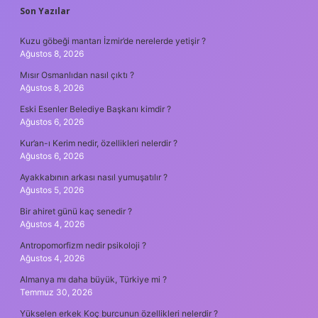
SIDEBAR
Son Yazılar
Kuzu göbeği mantarı İzmir’de nerelerde yetişir ?
Ağustos 8, 2026
Mısır Osmanlıdan nasıl çıktı ?
Ağustos 8, 2026
Eski Esenler Belediye Başkanı kimdir ?
Ağustos 6, 2026
Kur’an-ı Kerim nedir, özellikleri nelerdir ?
Ağustos 6, 2026
Ayakkabının arkası nasıl yumuşatılır ?
Ağustos 5, 2026
Bir ahiret günü kaç senedir ?
Ağustos 4, 2026
Antropomorfizm nedir psikoloji ?
Ağustos 4, 2026
Almanya mı daha büyük, Türkiye mi ?
Temmuz 30, 2026
Yükselen erkek Koç burcunun özellikleri nelerdir ?