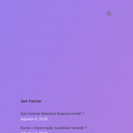
SIDEBAR
Son Yazılar
hiltonbet
https://www.tulipbet.online/
Eski Esenler Belediye Başkanı kimdir ?
Ağustos 6, 2026
Kur’an-ı Kerim nedir, özellikleri nelerdir ?