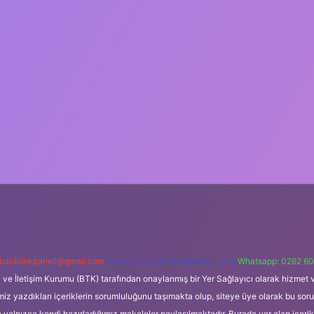
backlinkpaneli@gmail.com
Teams:
forumhizmeti@gmail.com
Whatsapp: 0262 60
i ve İletişim Kurumu (BTK) tarafından onaylanmış bir Yer Sağlayıcı olarak hizmet v
azdıkları içeriklerin sorumluluğunu taşımakta olup, siteye üye olarak bu sorumlul
e yalnızca kendi hazırladığımız makaleler paylaşılmaktadır. Burada yer alan içeri