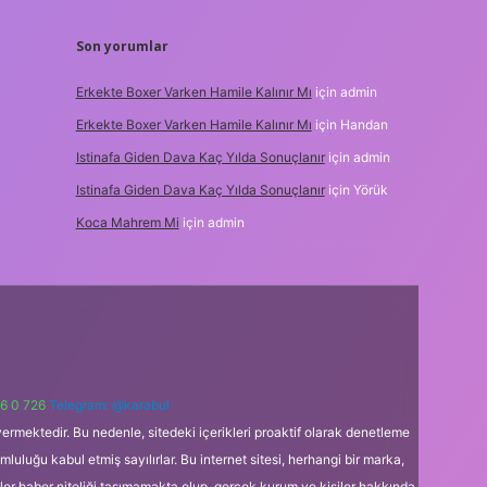
Son yorumlar
Erkekte Boxer Varken Hamile Kalınır Mı
için
admin
Erkekte Boxer Varken Hamile Kalınır Mı
için
Handan
Istinafa Giden Dava Kaç Yılda Sonuçlanır
için
admin
Istinafa Giden Dava Kaç Yılda Sonuçlanır
için
Yörük
Koca Mahrem Mi
için
admin
6 0 726
Telegram: @karabul
ermektedir. Bu nedenle, sitedeki içerikleri proaktif olarak denetleme
uğu kabul etmiş sayılırlar. Bu internet sitesi, herhangi bir marka,
kler haber niteliği taşımamakta olup, gerçek kurum ve kişiler hakkında