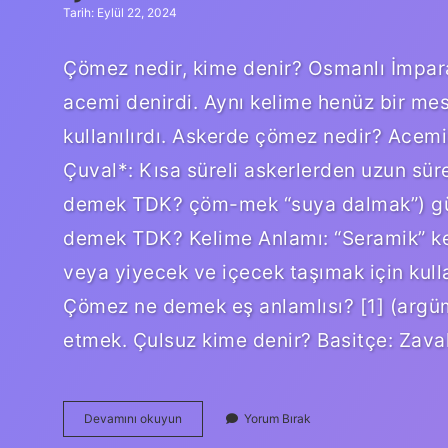
Tarih: Eylül 22, 2024
Çömez nedir, kime denir? Osmanlı İmpara
acemi denirdi. Aynı kelime henüz bir mesl
kullanılırdı. Askerde çömez nedir? Acemi
Çuval*: Kısa süreli askerlerden uzun sür
demek TDK? çöm-mek “suya dalmak”) gü
demek TDK? Kelime Anlamı: “Seramik” ke
veya yiyecek ve içecek taşımak için kulla
Çömez ne demek eş anlamlısı? [1] (argüm
etmek. Çulsuz kime denir? Basitçe: Zaval
Çömez
Devamını okuyun
Yorum Bırak
Ne