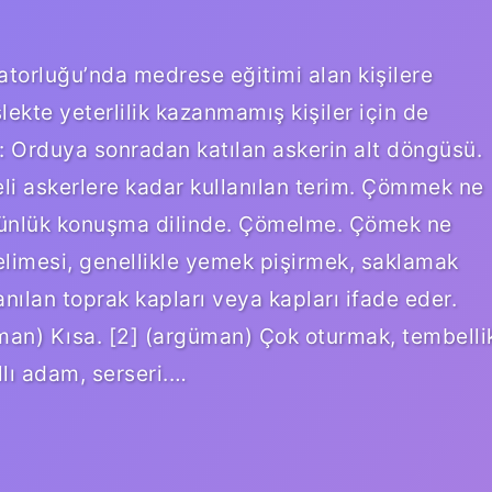
torluğu’nda medrese eğitimi alan kişilere
ekte yeterlilik kazanmamış kişiler için de
: Orduya sonradan katılan askerin alt döngüsü.
eli askerlere kadar kullanılan terim. Çömmek ne
nlük konuşma dilinde. Çömelme. Çömek ne
limesi, genellikle yemek pişirmek, saklamak
nılan toprak kapları veya kapları ifade eder.
an) Kısa. [2] (argüman) Çok oturmak, tembelli
lı adam, serseri.…