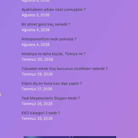
Ağustos 6, 2026
Ayakkabının arkası nasıl yumuşatılır ?
Ağustos 5, 2026
Bir ahiret günü kaç senedir ?
Ağustos 4, 2026
Antropomorfizm nedir psikoloji ?
Ağustos 4, 2026
Almanya mı daha büyük, Türkiye mi ?
Temmuz 30, 2026
Yükselen erkek Koç burcunun özellikleri nelerdir ?
Temmuz 29, 2026
Köprü diş en fazla kaç dişe yapılır ?
Temmuz 27, 2026
k
Yedi Meşalecilerin Sloganı Nedir ?
Temmuz 26, 2026
KKD kategori 2 nedir ?
Temmuz 25, 2026