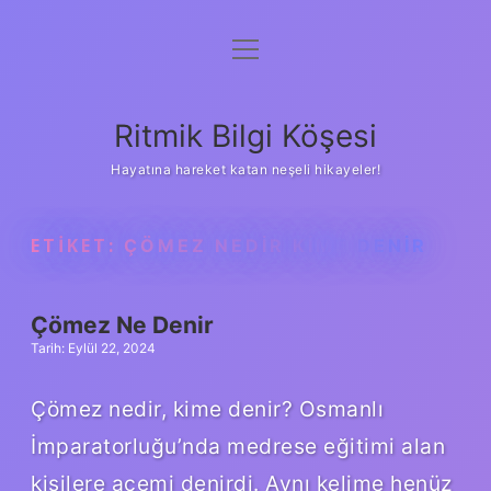
menüyü
Anasayfa
aç
Gizlilik Politikası
Ritmik Bilgi Köşesi
Yasal Uyarı
Hayatına hareket katan neşeli hikayeler!
Hakkımızda
ETIKET:
ÇÖMEZ NEDIR KIME DENIR
Çömez Ne Denir
Tarih: Eylül 22, 2024
Çömez nedir, kime denir? Osmanlı
İmparatorluğu’nda medrese eğitimi alan
kişilere acemi denirdi. Aynı kelime henüz