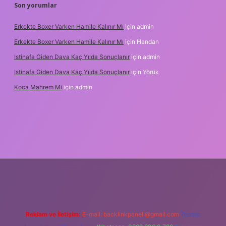
Son yorumlar
Erkekte Boxer Varken Hamile Kalınır Mı
için
admin
Erkekte Boxer Varken Hamile Kalınır Mı
için
Handan
Istinafa Giden Dava Kaç Yılda Sonuçlanır
için
admin
Istinafa Giden Dava Kaç Yılda Sonuçlanır
için
Yörük
Koca Mahrem Mi
için
admin
ulipbet.online/
Reklam ve İletişim:
E-mail:
backlinkpaneli@gmail.com
Teams: