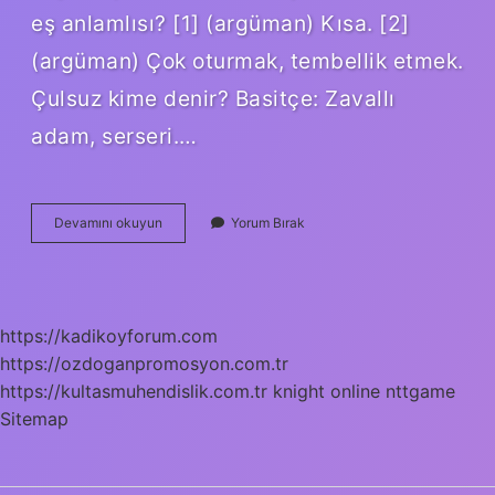
eş anlamlısı? [1] (argüman) Kısa. [2]
(argüman) Çok oturmak, tembellik etmek.
Çulsuz kime denir? Basitçe: Zavallı
adam, serseri.…
Çömez
Devamını okuyun
Yorum Bırak
Ne
Denir
https://kadikoyforum.com
https://ozdoganpromosyon.com.tr
https://kultasmuhendislik.com.tr
knight online
nttgame
Sitemap