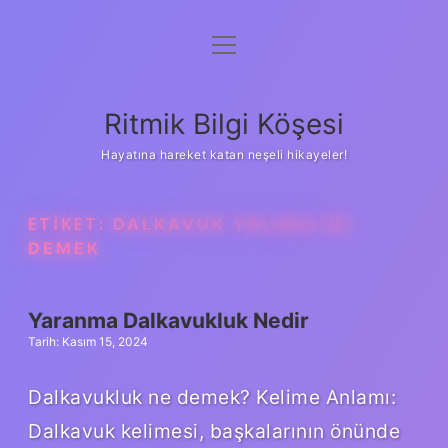
menüyü
Anasayfa
aç
Gizlilik Politikası
Ritmik Bilgi Köşesi
Yasal Uyarı
Hayatına hareket katan neşeli hikayeler!
Hakkımızda
ETIKET:
DALKAVUK YALAKA NE
DEMEK
Yaranma Dalkavukluk Nedir
Tarih: Kasım 15, 2024
Dalkavukluk ne demek? Kelime Anlamı:
Dalkavuk kelimesi, başkalarının önünde