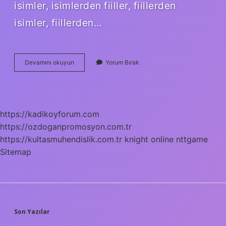
isimler, isimlerden fiiller, fiillerden
isimler, fiillerden…
Ek
Devamını okuyun
Yorum Bırak
Ve
Kök
Kaça
Ayrılır
https://kadikoyforum.com
https://ozdoganpromosyon.com.tr
https://kultasmuhendislik.com.tr
knight online
nttgame
Sitemap
SIDEBAR
Son Yazılar