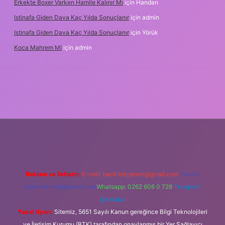
Erkekte Boxer Varken Hamile Kalınır Mı
için
Handan
Istinafa Giden Dava Kaç Yılda Sonuçlanır
için
admin
Istinafa Giden Dava Kaç Yılda Sonuçlanır
için
Yörük
Koca Mahrem Mi
için
admin
tps://www.tulipbet.online/
Reklam ve İletişim:
E-mail:
backlinkpaneli@gmail.com
Teams:
forumhizmeti@gmail.com
Whatsapp: 0262 606 0 726
Telegram:
@karabul
Yasal Uyarı:
Sitemiz, 5651 Sayılı Kanun gereğince Bilgi Teknolojileri
ve İletişim Kurumu (BTK) tarafından onaylanmış bir Yer Sağlayıcı