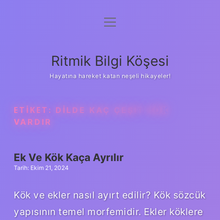
menüyü
Anasayfa
aç
Gizlilik Politikası
Ritmik Bilgi Köşesi
Yasal Uyarı
Hayatına hareket katan neşeli hikayeler!
Hakkımızda
ETIKET:
DILDE KAÇ ÇEŞIT KÖK
VARDIR
Ek Ve Kök Kaça Ayrılır
Tarih: Ekim 21, 2024
Kök ve ekler nasıl ayırt edilir? Kök sözcük
yapısının temel morfemidir. Ekler köklere