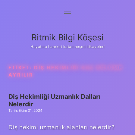
menüyü
Anasayfa
aç
Gizlilik Politikası
Ritmik Bilgi Köşesi
Yasal Uyarı
Hayatına hareket katan neşeli hikayeler!
Hakkımızda
ETIKET:
DIŞ HEKIMLIĞI KAÇ BÖLÜME
AYRILIR
Diş Hekimliği Uzmanlık Dalları
Nelerdir
Tarih: Ekim 31, 2024
Diş hekimi uzmanlık alanları nelerdir?