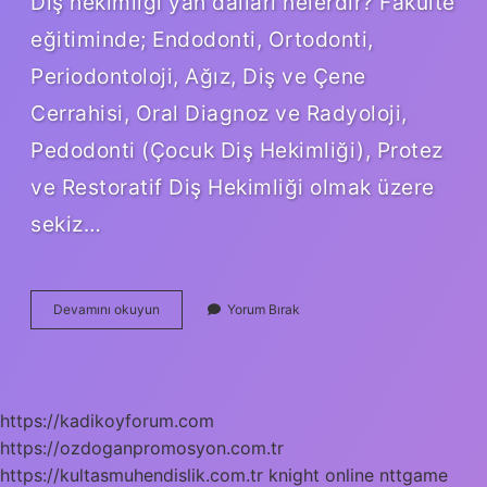
Diş hekimliği yan dalları nelerdir? Fakülte
eğitiminde; Endodonti, Ortodonti,
Periodontoloji, Ağız, Diş ve Çene
Cerrahisi, Oral Diagnoz ve Radyoloji,
Pedodonti (Çocuk Diş Hekimliği), Protez
ve Restoratif Diş Hekimliği olmak üzere
sekiz…
Diş
Devamını okuyun
Yorum Bırak
Hekimliği
Uzmanlık
Dalları
Nelerdir
https://kadikoyforum.com
https://ozdoganpromosyon.com.tr
https://kultasmuhendislik.com.tr
knight online
nttgame