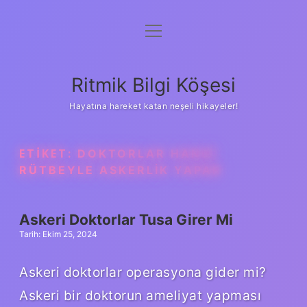
menüyü
Anasayfa
aç
Gizlilik Politikası
Ritmik Bilgi Köşesi
Yasal Uyarı
Hayatına hareket katan neşeli hikayeler!
Hakkımızda
ETIKET:
DOKTORLAR HANGI
RÜTBEYLE ASKERLIK YAPAR
Askeri Doktorlar Tusa Girer Mi
Tarih: Ekim 25, 2024
Askeri doktorlar operasyona gider mi?
Askeri bir doktorun ameliyat yapması