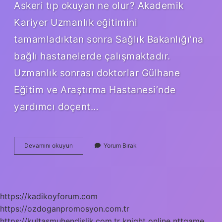
Askeri tıp okuyan ne olur? Akademik
Kariyer Uzmanlık eğitimini
tamamladıktan sonra Sağlık Bakanlığı’na
bağlı hastanelerde çalışmaktadır.
Uzmanlık sonrası doktorlar Gülhane
Eğitim ve Araştırma Hastanesi’nde
yardımcı doçent…
Askeri
Devamını okuyun
Yorum Bırak
Doktorlar
Tusa
Girer
Mi
https://kadikoyforum.com
https://ozdoganpromosyon.com.tr
https://kultasmuhendislik.com.tr
knight online
nttgame