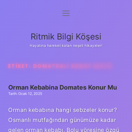
menüyü
Anasayfa
aç
Gizlilik Politikası
Ritmik Bilgi Köşesi
Yasal Uyarı
Hayatına hareket katan neşeli hikayeler!
Hakkımızda
ETIKET:
DOMATESLI KEBAP NEDIR
Orman Kebabina Domates Konur Mu
Tarih: Ocak 12, 2025
Orman kebabına hangi sebzeler konur?
Osmanlı mutfağından günümüze kadar
gelen orman kebabı, Bolu yöresine özgü