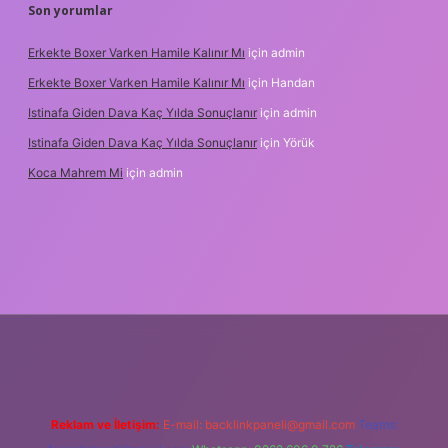
Son yorumlar
Erkekte Boxer Varken Hamile Kalınır Mı
için
admin
Erkekte Boxer Varken Hamile Kalınır Mı
için
Handan
Istinafa Giden Dava Kaç Yılda Sonuçlanır
için
admin
Istinafa Giden Dava Kaç Yılda Sonuçlanır
için
Yörük
Koca Mahrem Mi
için
admin
nline/
Reklam ve İletişim:
E-mail:
backlinkpaneli@gmail.com
Teams: