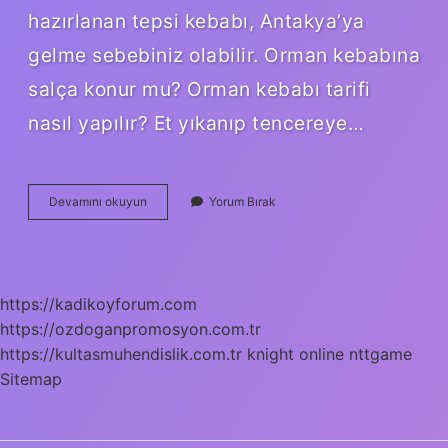
hazırlanan tepsi kebabı, Antakya’ya
gelme sebebiniz olabilir. Orman kebabına
salça konur mu? Orman kebabı tarifi
nasıl yapılır? Et yıkanıp tencereye…
Orman
Devamını okuyun
Yorum Bırak
Kebabina
Domates
Konur
Mu
https://kadikoyforum.com
https://ozdoganpromosyon.com.tr
https://kultasmuhendislik.com.tr
knight online
nttgame
Sitemap