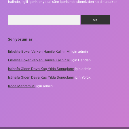
halinde, ilgili içerikler yasal süre içerisinde sitemizden kaldırılacaktır.
Arama
Son yorumlar
Erkekte Boxer Varken Hamile Kalınır Mı
için
admin
Erkekte Boxer Varken Hamile Kalınır Mı
için
Handan
Istinafa Giden Dava Kaç Yılda Sonuçlanır
için
admin
Istinafa Giden Dava Kaç Yılda Sonuçlanır
için
Yörük
Koca Mahrem Mi
için
admin