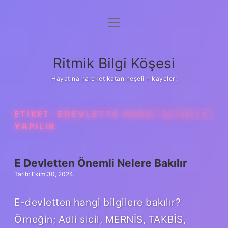
menüyü
Anasayfa
aç
Gizlilik Politikası
Ritmik Bilgi Köşesi
Yasal Uyarı
Hayatına hareket katan neşeli hikayeler!
Hakkımızda
ETIKET:
EDEVLETTE HANGI IŞLEMLER
YAPILIR
E Devletten Önemli Nelere Bakılır
Tarih: Ekim 30, 2024
E-devletten hangi bilgilere bakılır?
Örneğin; Adli sicil, MERNİS, TAKBİS,