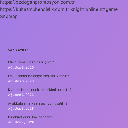
https://ozdoganpromosyon.com.tr
https://kultasmuhendislik.com.tr
knight online
nttgame
Sitemap
SIDEBAR
Son Yazılar
Mısır Osmanlıdan nasıl çıktı ?
Ağustos 8, 2026
Eski Esenler Belediye Başkanı kimdir ?
Ağustos 6, 2026
Kur’an-ı Kerim nedir, özellikleri nelerdir ?
Ağustos 6, 2026
Ayakkabının arkası nasıl yumuşatılır ?
Ağustos 5, 2026
Bir ahiret günü kaç senedir ?
Ağustos 4, 2026