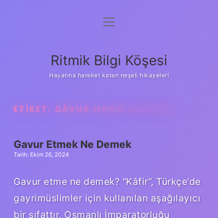
menüyü
Anasayfa
aç
Gizlilik Politikası
Ritmik Bilgi Köşesi
Yasal Uyarı
Hayatına hareket katan neşeli hikayeler!
Hakkımızda
ETIKET:
GÂVUR HANGI ÜLKENIN
Gavur Etmek Ne Demek
Tarih: Ekim 26, 2024
Gavur etme ne demek? “Kâfir”, Türkçe’de
gayrimüslimler için kullanılan aşağılayıcı
bir sıfattır. Osmanlı İmparatorluğu