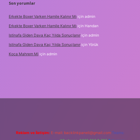
Son yorumlar
Erkekte Boxer Varken Hamile Kalınır Mı
için
admin
Erkekte Boxer Varken Hamile Kalınır Mı
için
Handan
Istinafa Giden Dava Kaç Yılda Sonuçlanır
için
admin
Istinafa Giden Dava Kaç Yılda Sonuçlanır
için
Yörük
Koca Mahrem Mi
için
admin
tps://www.tulipbet.online/
Reklam ve İletişim:
E-mail:
backlinkpaneli@gmail.com
Teams: