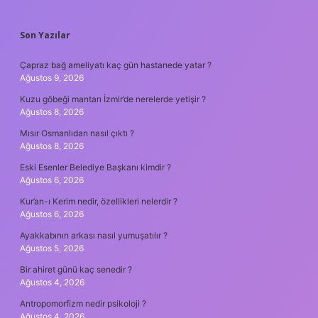
SIDEBAR
Son Yazılar
Çapraz bağ ameliyatı kaç gün hastanede yatar ?
Ağustos 9, 2026
Kuzu göbeği mantarı İzmir’de nerelerde yetişir ?
Ağustos 8, 2026
Mısır Osmanlıdan nasıl çıktı ?
Ağustos 8, 2026
Eski Esenler Belediye Başkanı kimdir ?
Ağustos 6, 2026
Kur’an-ı Kerim nedir, özellikleri nelerdir ?
Ağustos 6, 2026
Ayakkabının arkası nasıl yumuşatılır ?
Ağustos 5, 2026
Bir ahiret günü kaç senedir ?
Ağustos 4, 2026
Antropomorfizm nedir psikoloji ?
Ağustos 4, 2026