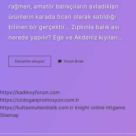
rağmen, amatör balıkçıların avladıkları
ürünlerin karada ticari olarak satıldığı
bilinen bir gerçektir… Zıpkınla balık avı
nerede yapılır? Ege ve Akdeniz kıyıları…
Zıpkınla
Devamını okuyun
Yorum Bırak
Balık
Avı
Yasak
Mı
https://kadikoyforum.com
https://ozdoganpromosyon.com.tr
https://kultasmuhendislik.com.tr
knight online
nttgame
Sitemap