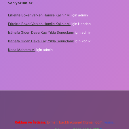
Son yorumlar
Erkekte Boxer Varken Hamile Kalınır Mı
için
admin
Erkekte Boxer Varken Hamile Kalınır Mı
için
Handan
Istinafa Giden Dava Kaç Yılda Sonuçlanır
için
admin
Istinafa Giden Dava Kaç Yılda Sonuçlanır
için
Yörük
Koca Mahrem Mi
için
admin
nline/
Reklam ve İletişim:
E-mail:
backlinkpaneli@gmail.com
Teams: