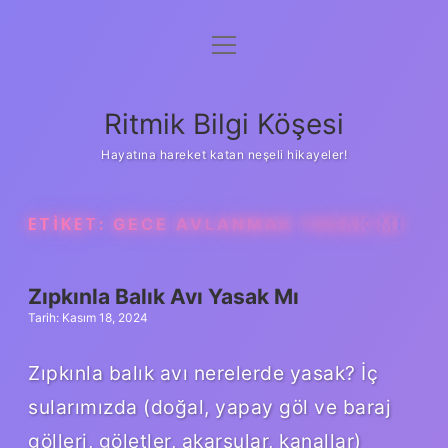
menüyü
Anasayfa
aç
Gizlilik Politikası
Ritmik Bilgi Köşesi
Yasal Uyarı
Hayatına hareket katan neşeli hikayeler!
Hakkımızda
ETIKET:
GECE AVLANMAK YASAK MI
Zıpkınla Balık Avı Yasak Mı
Tarih: Kasım 18, 2024
Zıpkınla balık avı nerelerde yasak? İç
sularımızda (doğal, yapay göl ve baraj
gölleri, göletler, akarsular, kanallar)