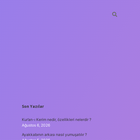
SIDEBAR
Son Yazılar
hiltonbet
https://www.tulipbet.online/
Kur’an-ı Kerim nedir, özellikleri nelerdir ?
Ağustos 6, 2026
Ayakkabının arkası nasıl yumuşatılır ?