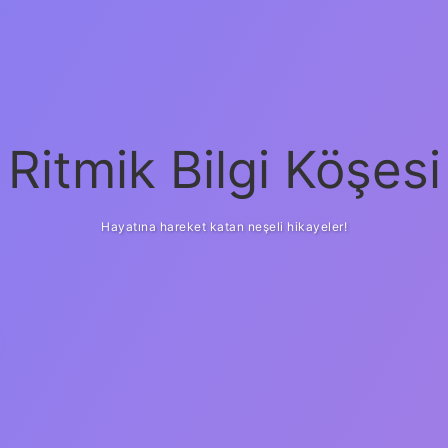
Ritmik Bilgi Köşesi
Hayatına hareket katan neşeli hikayeler!