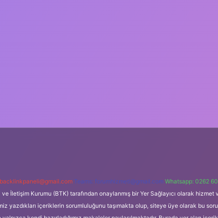
backlinkpaneli@gmail.com
Teams:
forumhizmeti@gmail.com
Whatsapp: 0262 60
i ve İletişim Kurumu (BTK) tarafından onaylanmış bir Yer Sağlayıcı olarak hizmet v
azdıkları içeriklerin sorumluluğunu taşımakta olup, siteye üye olarak bu sorumlul
e yalnızca kendi hazırladığımız makaleler paylaşılmaktadır. Burada yer alan içeri