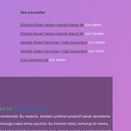
Son yorumlar
Erkekte Boxer Varken Hamile Kalınır Mı
için
admin
Erkekte Boxer Varken Hamile Kalınır Mı
için
Handan
Istinafa Giden Dava Kaç Yılda Sonuçlanır
için
admin
Istinafa Giden Dava Kaç Yılda Sonuçlanır
için
Yörük
Koca Mahrem Mi
için
admin
6 0 726
Telegram: @karabul
ermektedir. Bu nedenle, sitedeki içerikleri proaktif olarak denetleme
uğu kabul etmiş sayılırlar. Bu internet sitesi, herhangi bir marka,
kler haber niteliği taşımamakta olup, gerçek kurum ve kişiler hakkında