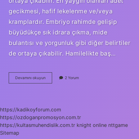
ortaya çıkabilir. En yaygın olanları adet
gecikmesi, hafif lekelenme ve/veya
kramplardır. Embriyo rahimde gelişip
büyüdükçe sık idrara çıkma, mide
bulantısı ve yorgunluk gibi diğer belirtiler
de ortaya çıkabilir. Hamilelikte baş…
Hamilelikte
Devamını okuyun
2 Yorum
Ilk
Hafta
Baş
Ağrısı
Olur
https://kadikoyforum.com
Mu
https://ozdoganpromosyon.com.tr
https://kultasmuhendislik.com.tr
knight online
nttgame
Sitemap