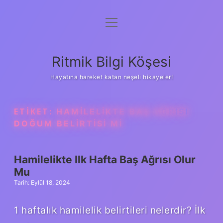
menüyü
Anasayfa
aç
Gizlilik Politikası
Ritmik Bilgi Köşesi
Yasal Uyarı
Hayatına hareket katan neşeli hikayeler!
Hakkımızda
ETIKET:
HAMILELIKTE BAŞ AĞRISI
DOĞUM BELIRTISI MI
Hamilelikte Ilk Hafta Baş Ağrısı Olur
Mu
Tarih: Eylül 18, 2024
1 haftalık hamilelik belirtileri nelerdir? İlk