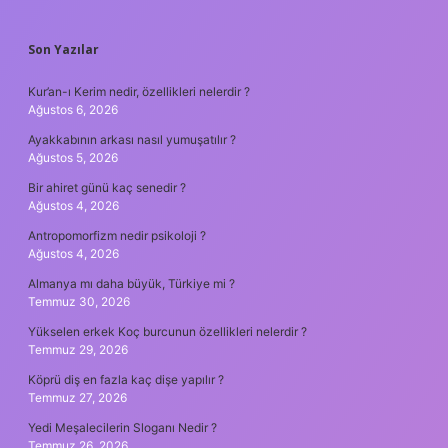
SIDEBAR
Son Yazılar
Kur’an-ı Kerim nedir, özellikleri nelerdir ?
Ağustos 6, 2026
Ayakkabının arkası nasıl yumuşatılır ?
Ağustos 5, 2026
Bir ahiret günü kaç senedir ?
Ağustos 4, 2026
Antropomorfizm nedir psikoloji ?
Ağustos 4, 2026
Almanya mı daha büyük, Türkiye mi ?
Temmuz 30, 2026
Yükselen erkek Koç burcunun özellikleri nelerdir ?
Temmuz 29, 2026
Köprü diş en fazla kaç dişe yapılır ?
Temmuz 27, 2026
Yedi Meşalecilerin Sloganı Nedir ?
Temmuz 26, 2026