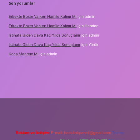
Son yorumlar
Erkekte Boxer Varken Hamile Kalınır Mı
için
admin
Erkekte Boxer Varken Hamile Kalınır Mı
için
Handan
Istinafa Giden Dava Kaç Yılda Sonuçlanır
için
admin
Istinafa Giden Dava Kaç Yılda Sonuçlanır
için
Yörük
Koca Mahrem Mi
için
admin
tps://www.tulipbet.online/
Reklam ve İletişim:
E-mail:
backlinkpaneli@gmail.com
Teams: