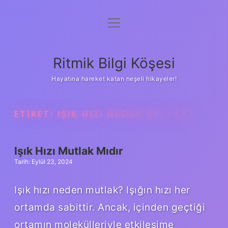
menüyü
Anasayfa
aç
Gizlilik Politikası
Ritmik Bilgi Köşesi
Yasal Uyarı
Hayatına hareket katan neşeli hikayeler!
Hakkımızda
ETIKET:
IŞIK HIZI NEDEN MUTLAK
Işık Hızı Mutlak Mıdır
Tarih: Eylül 23, 2024
Işık hızı neden mutlak? Işığın hızı her
ortamda sabittir. Ancak, içinden geçtiği
ortamın molekülleriyle etkileşime