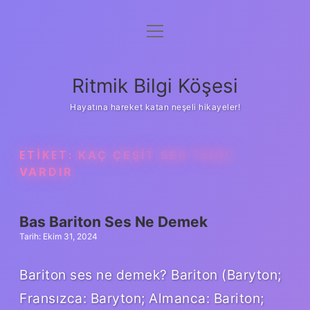
menüyü
Anasayfa
aç
Gizlilik Politikası
Ritmik Bilgi Köşesi
Yasal Uyarı
Hayatına hareket katan neşeli hikayeler!
Hakkımızda
ETIKET:
KAÇ ÇEŞIT SES TONU
VARDIR
Bas Bariton Ses Ne Demek
Tarih: Ekim 31, 2024
Bariton ses ne demek? Bariton (Baryton;
Fransızca: Baryton; Almanca: Bariton;