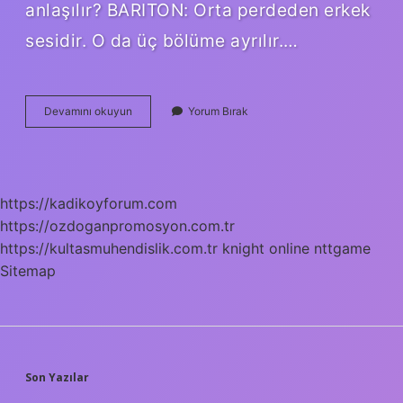
anlaşılır? BARITON: Orta perdeden erkek
sesidir. O da üç bölüme ayrılır.…
Bas
Devamını okuyun
Yorum Bırak
Bariton
Ses
Ne
Demek
https://kadikoyforum.com
https://ozdoganpromosyon.com.tr
https://kultasmuhendislik.com.tr
knight online
nttgame
Sitemap
SIDEBAR
Son Yazılar