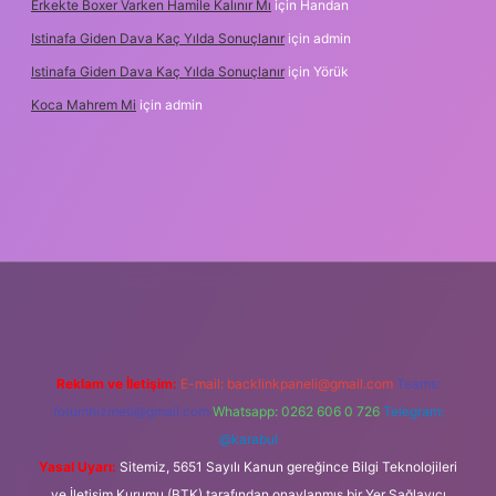
Erkekte Boxer Varken Hamile Kalınır Mı
için
Handan
Istinafa Giden Dava Kaç Yılda Sonuçlanır
için
admin
Istinafa Giden Dava Kaç Yılda Sonuçlanır
için
Yörük
Koca Mahrem Mi
için
admin
tps://www.tulipbet.online/
Reklam ve İletişim:
E-mail:
backlinkpaneli@gmail.com
Teams:
forumhizmeti@gmail.com
Whatsapp: 0262 606 0 726
Telegram:
@karabul
Yasal Uyarı:
Sitemiz, 5651 Sayılı Kanun gereğince Bilgi Teknolojileri
ve İletişim Kurumu (BTK) tarafından onaylanmış bir Yer Sağlayıcı