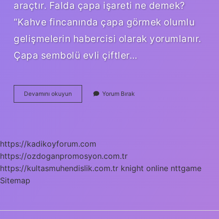
araçtır. Falda çapa işareti ne demek?
“Kahve fincanında çapa görmek olumlu
gelişmelerin habercisi olarak yorumlanır.
Çapa sembolü evli çiftler…
Falda
Devamını okuyun
Yorum Bırak
Denizci
Çapası
Neye
Çıkar
https://kadikoyforum.com
https://ozdoganpromosyon.com.tr
https://kultasmuhendislik.com.tr
knight online
nttgame
Sitemap