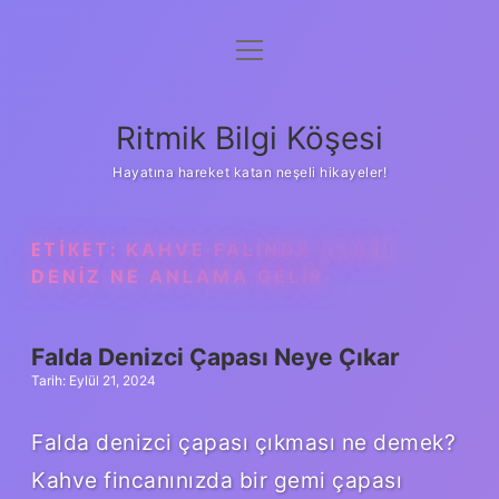
menüyü
Anasayfa
aç
Gizlilik Politikası
Ritmik Bilgi Köşesi
Yasal Uyarı
Hayatına hareket katan neşeli hikayeler!
Hakkımızda
ETIKET:
KAHVE FALINDA ÇIKAN
DENIZ NE ANLAMA GELIR
Falda Denizci Çapası Neye Çıkar
Tarih: Eylül 21, 2024
Falda denizci çapası çıkması ne demek?
Kahve fincanınızda bir gemi çapası