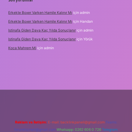
Son yorumlar
Erkekte Boxer Varken Hamile Kalınır Mı
için
admin
Erkekte Boxer Varken Hamile Kalınır Mı
için
Handan
Istinafa Giden Dava Kaç Yılda Sonuçlanır
için
admin
Istinafa Giden Dava Kaç Yılda Sonuçlanır
için
Yörük
Koca Mahrem Mi
için
admin
tps://www.tulipbet.online/
Reklam ve İletişim:
E-mail:
backlinkpaneli@gmail.com
Teams:
forumhizmeti@gmail.com
Whatsapp: 0262 606 0 726
Telegram: