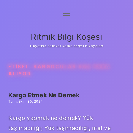
menüyü
Anasayfa
aç
Gizlilik Politikası
Ritmik Bilgi Köşesi
Yasal Uyarı
Hayatına hareket katan neşeli hikayeler!
Hakkımızda
ETIKET:
KARGOCULAR KAÇ PARA
ALIYOR
Kargo Etmek Ne Demek
Tarih: Ekim 30, 2024
Kargo yapmak ne demek? Yük
taşımacılığı; Yük taşımacılığı, mal ve