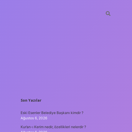
SIDEBAR
Son Yazılar
hiltonbet
https://www.tul
Eski Esenler Belediye Başkanı kimdir ?
Ağustos 6, 2026
Kur’an-ı Kerim nedir, özellikleri nelerdir ?