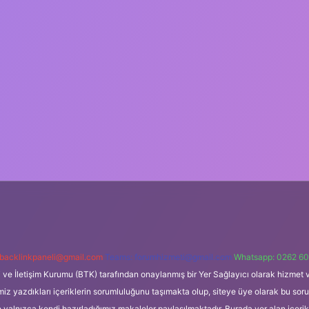
backlinkpaneli@gmail.com
Teams:
forumhizmeti@gmail.com
Whatsapp: 0262 60
i ve İletişim Kurumu (BTK) tarafından onaylanmış bir Yer Sağlayıcı olarak hizmet v
azdıkları içeriklerin sorumluluğunu taşımakta olup, siteye üye olarak bu sorumlul
e yalnızca kendi hazırladığımız makaleler paylaşılmaktadır. Burada yer alan içeri