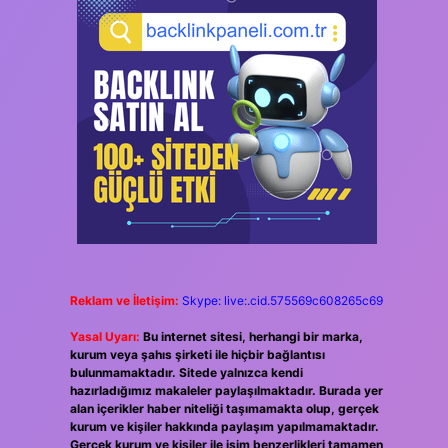
Reklam ve İletişim:
Skype: live:.cid.575569c608265c69
Yasal Uyarı:
Bu internet sitesi, herhangi bir marka,
kurum veya şahıs şirketi ile hiçbir bağlantısı
bulunmamaktadır. Sitede yalnızca kendi
hazırladığımız makaleler paylaşılmaktadır. Burada yer
alan içerikler haber niteliği taşımamakta olup, gerçek
kurum ve kişiler hakkında paylaşım yapılmamaktadır.
Gerçek kurum ve kişiler ile isim benzerlikleri tamamen