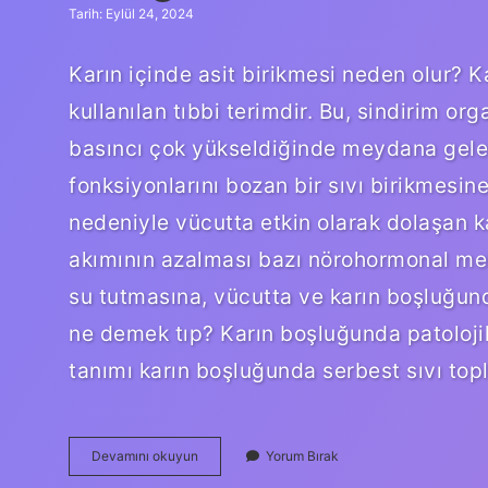
Tarih: Eylül 24, 2024
Karın içinde asit birikmesi neden olur? Ka
kullanılan tıbbi terimdir. Bu, sindirim o
basıncı çok yükseldiğinde meydana geleb
fonksiyonlarını bozan bir sıvı birikmesine
nedeniyle vücutta etkin olarak dolaşan 
akımının azalması bazı nörohormonal me
su tutmasına, vücutta ve karın boşluğunda
ne demek tıp? Karın boşluğunda patolojik
tanımı karın boşluğunda serbest sıvı to
Malign
Devamını okuyun
Yorum Bırak
Asit