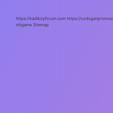
Ne
Demek
https://kadikoyforum.com
https://ozdoganpromos
nttgame
Sitemap