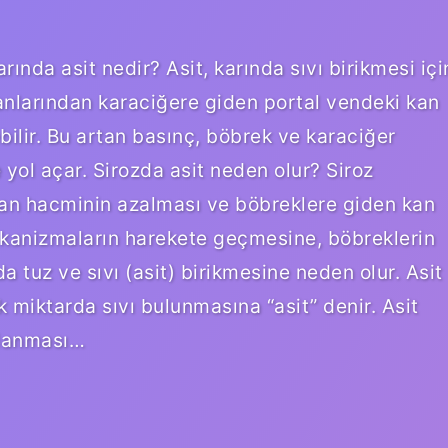
rında asit nedir? Asit, karında sıvı birikmesi içi
rganlarından karaciğere giden portal vendeki kan
ilir. Bu artan basınç, böbrek ve karaciğer
 yol açar. Sirozda asit neden olur? Siroz
kan hacminin azalması ve böbreklere giden kan
kanizmaların harekete geçmesine, böbreklerin
 tuz ve sıvı (asit) birikmesine neden olur. Asit
 miktarda sıvı bulunmasına “asit” denir. Asit
planması…