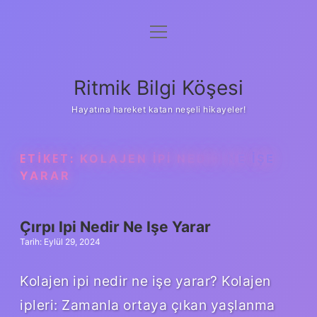
menüyü
Anasayfa
aç
Gizlilik Politikası
Ritmik Bilgi Köşesi
Yasal Uyarı
Hayatına hareket katan neşeli hikayeler!
Hakkımızda
ETIKET:
KOLAJEN IPI NEDIR NE IŞE
YARAR
Çırpı Ipi Nedir Ne Işe Yarar
Tarih: Eylül 29, 2024
Kolajen ipi nedir ne işe yarar? Kolajen
ipleri: Zamanla ortaya çıkan yaşlanma