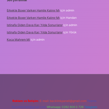
Son yorumlar
Erkekte Boxer Varken Hamile Kalınır Mı
için
admin
Erkekte Boxer Varken Hamile Kalınır Mı
için
Handan
Istinafa Giden Dava Kaç Yılda Sonuçlanır
için
admin
Istinafa Giden Dava Kaç Yılda Sonuçlanır
için
Yörük
Koca Mahrem Mi
için
admin
ps://www.tulipbet.online/
Reklam ve İletişim:
E-mail:
backlinkpaneli@gmail.com
Teams:
forumhizmeti@gmail.com
Whatsapp: 0262 606 0 726
Telegram: