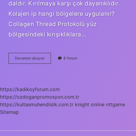
daldır. Kırılmaya karşı çok dayanıklıdır.
Kolajen ip hangi bölgelere uygulanır?
Collagen Thread Protokolü yüz
bölgesindeki kırışıklıklara…
Çırpı
Devamını okuyun
8 Yorum
Ipi
Nedir
Ne
Işe
Yarar
https://kadikoyforum.com
https://ozdoganpromosyon.com.tr
https://kultasmuhendislik.com.tr
knight online
nttgame
Sitemap