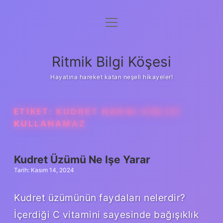
menüyü
Anasayfa
aç
Gizlilik Politikası
Ritmik Bilgi Köşesi
Yasal Uyarı
Hayatına hareket katan neşeli hikayeler!
Hakkımızda
ETIKET:
KUDRET NARINI KIMLER
KULLANAMAZ
Kudret Üzümü Ne Işe Yarar
Tarih: Kasım 14, 2024
Kudret üzümünün faydaları nelerdir?
İçerdiği C vitamini sayesinde bağışıklık