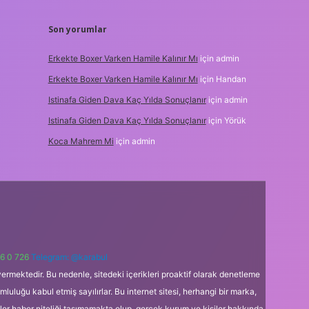
Son yorumlar
Erkekte Boxer Varken Hamile Kalınır Mı
için
admin
Erkekte Boxer Varken Hamile Kalınır Mı
için
Handan
Istinafa Giden Dava Kaç Yılda Sonuçlanır
için
admin
Istinafa Giden Dava Kaç Yılda Sonuçlanır
için
Yörük
Koca Mahrem Mi
için
admin
6 0 726
Telegram: @karabul
ermektedir. Bu nedenle, sitedeki içerikleri proaktif olarak denetleme
uğu kabul etmiş sayılırlar. Bu internet sitesi, herhangi bir marka,
kler haber niteliği taşımamakta olup, gerçek kurum ve kişiler hakkında