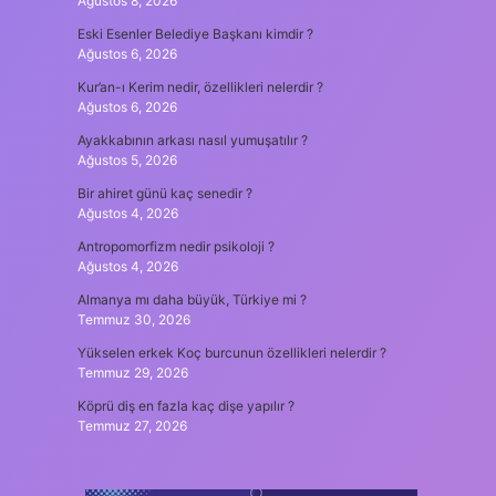
Ağustos 8, 2026
Eski Esenler Belediye Başkanı kimdir ?
Ağustos 6, 2026
Kur’an-ı Kerim nedir, özellikleri nelerdir ?
Ağustos 6, 2026
Ayakkabının arkası nasıl yumuşatılır ?
Ağustos 5, 2026
Bir ahiret günü kaç senedir ?
Ağustos 4, 2026
Antropomorfizm nedir psikoloji ?
Ağustos 4, 2026
Almanya mı daha büyük, Türkiye mi ?
Temmuz 30, 2026
Yükselen erkek Koç burcunun özellikleri nelerdir ?
Temmuz 29, 2026
Köprü diş en fazla kaç dişe yapılır ?
Temmuz 27, 2026