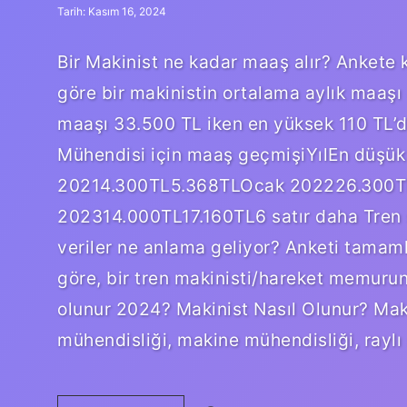
Tarih: Kasım 16, 2024
Bir Makinist ne kadar maaş alır? Ankete k
göre bir makinistin ortalama aylık maaşı
maaşı 33.500 TL iken en yüksek 110 TL’d
Mühendisi için maaş geçmişiYılEn düş
20214.300TL5.368TLOcak 202226.300
202314.000TL17.160TL6 satır daha Tren s
veriler ne anlama geliyor? Anketi tamaml
göre, bir tren makinisti/hareket memurun
olunur 2024? Makinist Nasıl Olunur? Maki
mühendisliği, makine mühendisliği, raylı 