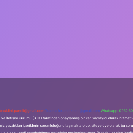
backlinkpaneli@gmail.com
Teams:
forumhizmeti@gmail.com
Whatsapp: 0262 60
i ve İletişim Kurumu (BTK) tarafından onaylanmış bir Yer Sağlayıcı olarak hizmet v
azdıkları içeriklerin sorumluluğunu taşımakta olup, siteye üye olarak bu sorumlul
e yalnızca kendi hazırladığımız makaleler paylaşılmaktadır. Burada yer alan içeri