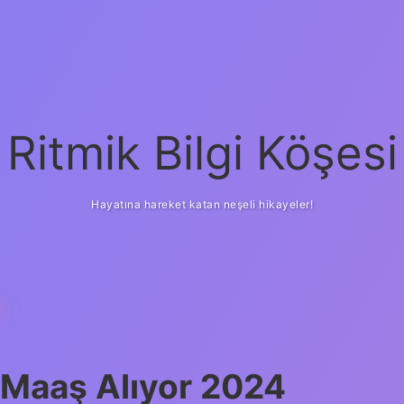
Ritmik Bilgi Köşesi
Hayatına hareket katan neşeli hikayeler!
I
 Maaş Alıyor 2024