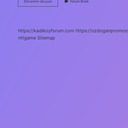
Makinistler
Devamını okuyun
Yorum Bırak
Ne
Kadar
Maaş
Alıyor
2024
https://kadikoyforum.com
https://ozdoganpromos
nttgame
Sitemap