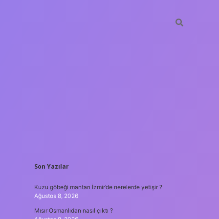
SIDEBAR
Son Yazılar
hiltonbet
https://www.tulipbet.online/
Kuzu göbeği mantarı İzmir’de nerelerde yetişir ?
Ağustos 8, 2026
Mısır Osmanlıdan nasıl çıktı ?