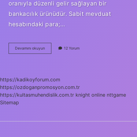
oranıyla düzenli gelir sağlayan bir
bankacılık ürünüdür. Sabit mevduat
hesabındaki para;…
Mevduat
Devamını okuyun
12 Yorum
Faizi
Basit
Mi
Bileşik
Mi
https://kadikoyforum.com
https://ozdoganpromosyon.com.tr
https://kultasmuhendislik.com.tr
knight online
nttgame
Sitemap