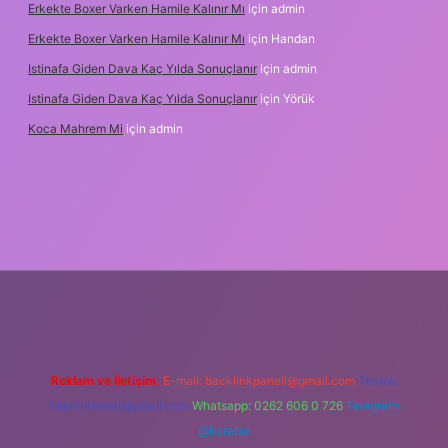
Erkekte Boxer Varken Hamile Kalınır Mı
için
admin
Erkekte Boxer Varken Hamile Kalınır Mı
için
Handan
Istinafa Giden Dava Kaç Yılda Sonuçlanır
için
admin
Istinafa Giden Dava Kaç Yılda Sonuçlanır
için
Yörük
Koca Mahrem Mi
için
admin
.online/
Reklam ve İletişim:
E-mail:
backlinkpaneli@gmail.com
Teams:
forumhizmeti@gmail.com
Whatsapp: 0262 606 0 726
Telegram:
@karabul