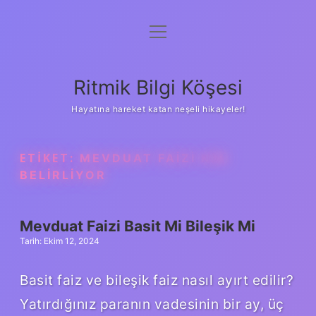
menüyü
Anasayfa
aç
Gizlilik Politikası
Ritmik Bilgi Köşesi
Yasal Uyarı
Hayatına hareket katan neşeli hikayeler!
Hakkımızda
ETIKET:
MEVDUAT FAIZI KIM
BELIRLIYOR
Mevduat Faizi Basit Mi Bileşik Mi
Tarih: Ekim 12, 2024
Basit faiz ve bileşik faiz nasıl ayırt edilir?
Yatırdığınız paranın vadesinin bir ay, üç