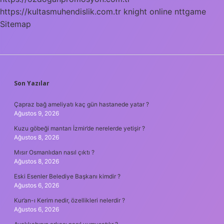
https://kultasmuhendislik.com.tr
knight online
nttgame
Sitemap
SIDEBAR
Son Yazılar
Çapraz bağ ameliyatı kaç gün hastanede yatar ?
Ağustos 9, 2026
Kuzu göbeği mantarı İzmir’de nerelerde yetişir ?
Ağustos 8, 2026
Mısır Osmanlıdan nasıl çıktı ?
Ağustos 8, 2026
Eski Esenler Belediye Başkanı kimdir ?
Ağustos 6, 2026
Kur’an-ı Kerim nedir, özellikleri nelerdir ?
Ağustos 6, 2026