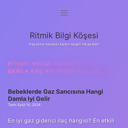
menüyü
Anasayfa
aç
Gizlilik Politikası
Ritmik Bilgi Köşesi
Yasal Uyarı
Hayatına hareket katan neşeli hikayeler!
Hakkımızda
ETIKET:
NURSE HARVEYS GAZ
DAMLA KAÇ AYLIKKEN KULLANILIR
Bebeklerde Gaz Sancısına Hangi
Damla Iyi Gelir
Tarih: Eylül 10, 2024
En iyi gaz giderici ilaç hangisi? En etkili