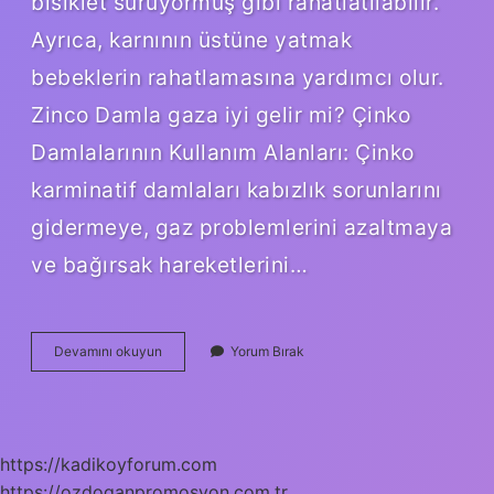
bisiklet sürüyormuş gibi rahatlatılabilir.
Ayrıca, karnının üstüne yatmak
bebeklerin rahatlamasına yardımcı olur.
Zinco Damla gaza iyi gelir mi? Çinko
Damlalarının Kullanım Alanları: Çinko
karminatif damlaları kabızlık sorunlarını
gidermeye, gaz problemlerini azaltmaya
ve bağırsak hareketlerini…
Bebeklerde
Devamını okuyun
Yorum Bırak
Gaz
Sancısına
Hangi
Damla
Iyi
https://kadikoyforum.com
Gelir
https://ozdoganpromosyon.com.tr