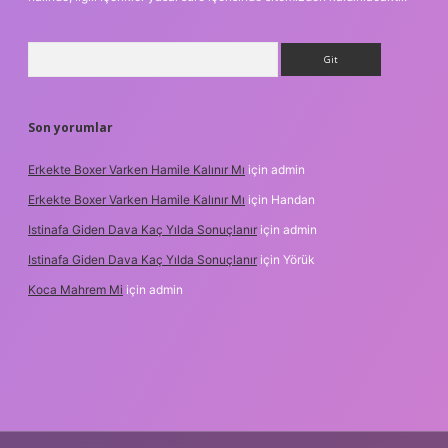
Arama
Son yorumlar
Erkekte Boxer Varken Hamile Kalınır Mı
için
admin
Erkekte Boxer Varken Hamile Kalınır Mı
için
Handan
Istinafa Giden Dava Kaç Yılda Sonuçlanır
için
admin
Istinafa Giden Dava Kaç Yılda Sonuçlanır
için
Yörük
Koca Mahrem Mi
için
admin
ps://www.tulipbet.online/