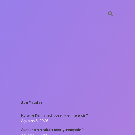
SIDEBAR
Son Yazılar
hiltonbet
https://www.tulipbet.online/
Kur’an-ı Kerim nedir, özellikleri nelerdir ?
Ağustos 6, 2026
Ayakkabının arkası nasıl yumuşatılır ?