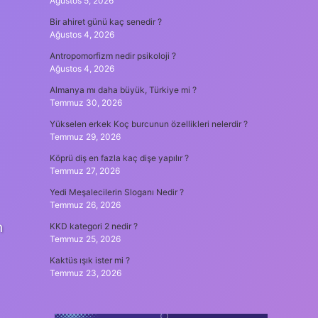
Ağustos 5, 2026
Bir ahiret günü kaç senedir ?
Ağustos 4, 2026
Antropomorfizm nedir psikoloji ?
Ağustos 4, 2026
Almanya mı daha büyük, Türkiye mi ?
Temmuz 30, 2026
Yükselen erkek Koç burcunun özellikleri nelerdir ?
Temmuz 29, 2026
Köprü diş en fazla kaç dişe yapılır ?
Temmuz 27, 2026
Yedi Meşalecilerin Sloganı Nedir ?
Temmuz 26, 2026
n
KKD kategori 2 nedir ?
Temmuz 25, 2026
Kaktüs ışık ister mi ?
Temmuz 23, 2026