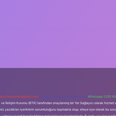
backlinkpaneli@gmail.com
Teams:
forumhizmeti@gmail.com
Whatsapp: 0262 60
i ve İletişim Kurumu (BTK) tarafından onaylanmış bir Yer Sağlayıcı olarak hizmet v
azdıkları içeriklerin sorumluluğunu taşımakta olup, siteye üye olarak bu sorumlul
e yalnızca kendi hazırladığımız makaleler paylaşılmaktadır. Burada yer alan içeri