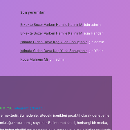
Son yorumlar
Erkekte Boxer Varken Hamile Kalınır Mı
için
admin
Erkekte Boxer Varken Hamile Kalınır Mı
için
Handan
Istinafa Giden Dava Kaç Yılda Sonuçlanır
için
admin
Istinafa Giden Dava Kaç Yılda Sonuçlanır
için
Yörük
Koca Mahrem Mi
için
admin
6 0 726
Telegram: @karabul
ermektedir. Bu nedenle, sitedeki içerikleri proaktif olarak denetleme
uğu kabul etmiş sayılırlar. Bu internet sitesi, herhangi bir marka,
kler haber niteliği taşımamakta olup, gerçek kurum ve kişiler hakkında