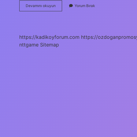
Can
Devamını okuyun
Yorum Bırak
Kulağı
Ile
Dinlemeliyiz
Deyiminin
Anlamı
https://kadikoyforum.com
https://ozdoganpromos
Nedir
nttgame
Sitemap