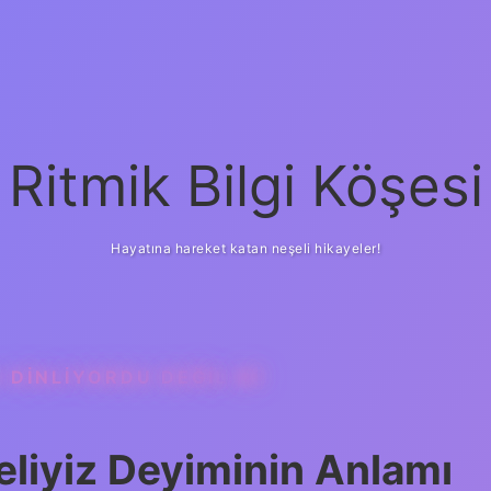
Ritmik Bilgi Köşesi
Hayatına hareket katan neşeli hikayeler!
 DINLIYORDU DEĞIL MI
eliyiz Deyiminin Anlamı