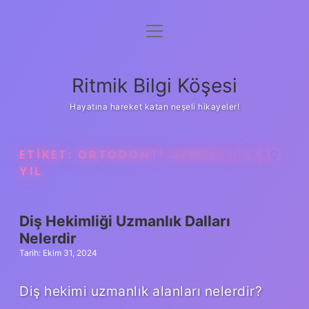
menüyü
Anasayfa
aç
Gizlilik Politikası
Ritmik Bilgi Köşesi
Yasal Uyarı
Hayatına hareket katan neşeli hikayeler!
Hakkımızda
ETIKET:
ORTODONTI UZMANLIK KAÇ
YIL
Diş Hekimliği Uzmanlık Dalları
Nelerdir
Tarih: Ekim 31, 2024
Diş hekimi uzmanlık alanları nelerdir?