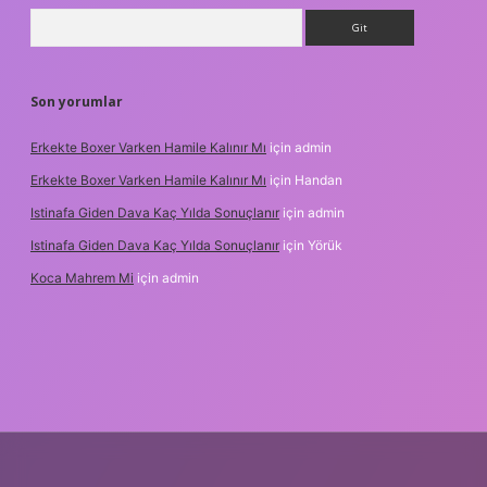
Arama
Son yorumlar
Erkekte Boxer Varken Hamile Kalınır Mı
için
admin
Erkekte Boxer Varken Hamile Kalınır Mı
için
Handan
Istinafa Giden Dava Kaç Yılda Sonuçlanır
için
admin
Istinafa Giden Dava Kaç Yılda Sonuçlanır
için
Yörük
Koca Mahrem Mi
için
admin
://www.tulipbet.online/