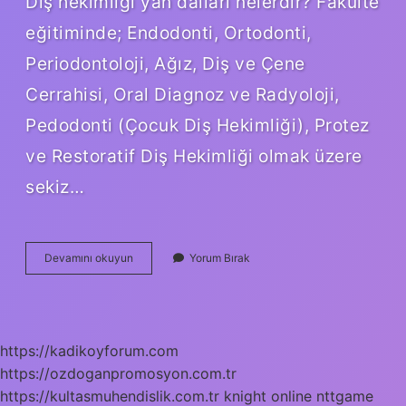
Diş hekimliği yan dalları nelerdir? Fakülte
eğitiminde; Endodonti, Ortodonti,
Periodontoloji, Ağız, Diş ve Çene
Cerrahisi, Oral Diagnoz ve Radyoloji,
Pedodonti (Çocuk Diş Hekimliği), Protez
ve Restoratif Diş Hekimliği olmak üzere
sekiz…
Diş
Devamını okuyun
Yorum Bırak
Hekimliği
Uzmanlık
Dalları
Nelerdir
https://kadikoyforum.com
https://ozdoganpromosyon.com.tr
https://kultasmuhendislik.com.tr
knight online
nttgame