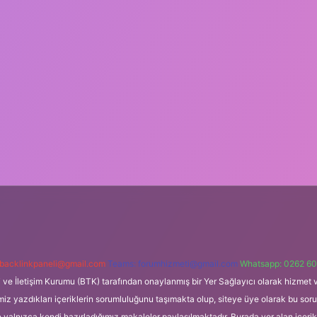
backlinkpaneli@gmail.com
Teams:
forumhizmeti@gmail.com
Whatsapp: 0262 60
i ve İletişim Kurumu (BTK) tarafından onaylanmış bir Yer Sağlayıcı olarak hizmet v
azdıkları içeriklerin sorumluluğunu taşımakta olup, siteye üye olarak bu sorumlul
e yalnızca kendi hazırladığımız makaleler paylaşılmaktadır. Burada yer alan içeri