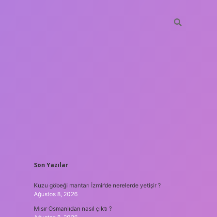
SIDEBAR
Son Yazılar
hiltonbet
https://www.tulipb
Kuzu göbeği mantarı İzmir’de nerelerde yetişir ?
Ağustos 8, 2026
Mısır Osmanlıdan nasıl çıktı ?