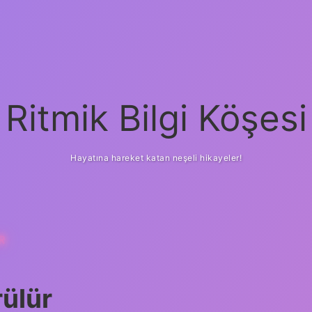
Ritmik Bilgi Köşesi
Hayatına hareket katan neşeli hikayeler!
R
ülür