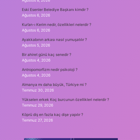
Ağustos 8, 2026
Eski Esenler Belediye Başkanı kimdir ?
Ağustos 6, 2026
Kur’an-ı Kerim nedir, özellikleri nelerdir ?
Ağustos 6, 2026
Ayakkabının arkası nasıl yumuşatılır ?
Ağustos 5, 2026
Bir ahiret günü kaç senedir ?
Ağustos 4, 2026
Antropomorfizm nedir psikoloji ?
Ağustos 4, 2026
Almanya mı daha büyük, Türkiye mi ?
Temmuz 30, 2026
Yükselen erkek Koç burcunun özellikleri nelerdir ?
Temmuz 29, 2026
Köprü diş en fazla kaç dişe yapılır ?
Temmuz 27, 2026