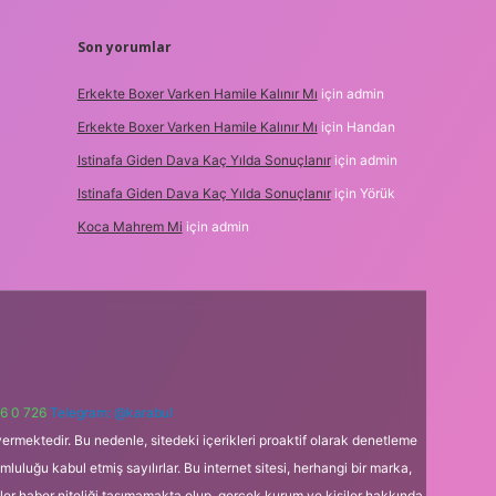
Son yorumlar
Erkekte Boxer Varken Hamile Kalınır Mı
için
admin
Erkekte Boxer Varken Hamile Kalınır Mı
için
Handan
Istinafa Giden Dava Kaç Yılda Sonuçlanır
için
admin
Istinafa Giden Dava Kaç Yılda Sonuçlanır
için
Yörük
Koca Mahrem Mi
için
admin
6 0 726
Telegram: @karabul
ermektedir. Bu nedenle, sitedeki içerikleri proaktif olarak denetleme
uğu kabul etmiş sayılırlar. Bu internet sitesi, herhangi bir marka,
kler haber niteliği taşımamakta olup, gerçek kurum ve kişiler hakkında