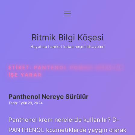
menüyü
Anasayfa
aç
Gizlilik Politikası
Ritmik Bilgi Köşesi
Yasal Uyarı
Hayatına hareket katan neşeli hikayeler!
Hakkımızda
ETIKET:
PANTENOL POMAD KREM NE
IŞE YARAR
Panthenol Nereye Sürülür
Tarih: Eylül 29, 2024
Panthenol krem nerelerde kullanılır? D-
PANTHENOL kozmetiklerde yaygın olarak