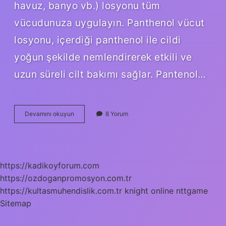
havuz, banyo vb.) losyonu tüm
vücudunuza uygulayın. Panthenol vücut
losyonu, içerdiği panthenol ile cildi
yoğun şekilde nemlendirerek etkili ve
uzun süreli cilt bakımı sağlar. Pantenol…
Panthenol
Devamını okuyun
8 Yorum
Nereye
Sürülür
https://kadikoyforum.com
https://ozdoganpromosyon.com.tr
https://kultasmuhendislik.com.tr
knight online
nttgame
Sitemap