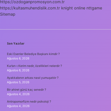
https://ozdoganpromosyon.com.tr
https://kultasmuhendislik.com.tr
knight online
nttgame
Sitemap
SIDEBAR
Son Yazılar
Eski Esenler Belediye Başkanı kimdir ?
Ağustos 6, 2026
Kur’an-ı Kerim nedir, özellikleri nelerdir ?
Ağustos 6, 2026
Ayakkabının arkası nasıl yumuşatılır ?
Ağustos 5, 2026
Bir ahiret günü kaç senedir ?
Ağustos 4, 2026
Antropomorfizm nedir psikoloji ?
Ağustos 4, 2026