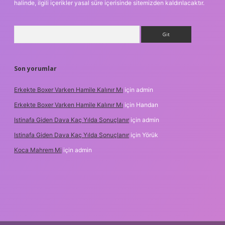
halinde, ilgili içerikler yasal süre içerisinde sitemizden kaldırılacaktır.
Arama
Son yorumlar
Erkekte Boxer Varken Hamile Kalınır Mı
için
admin
Erkekte Boxer Varken Hamile Kalınır Mı
için
Handan
Istinafa Giden Dava Kaç Yılda Sonuçlanır
için
admin
Istinafa Giden Dava Kaç Yılda Sonuçlanır
için
Yörük
Koca Mahrem Mi
için
admin