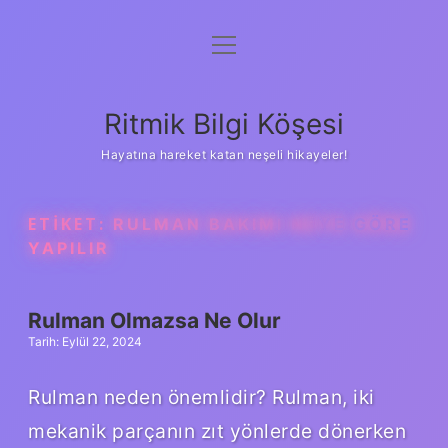
menüyü
Anasayfa
aç
Gizlilik Politikası
Ritmik Bilgi Köşesi
Yasal Uyarı
Hayatına hareket katan neşeli hikayeler!
Hakkımızda
ETIKET:
RULMAN BAKIMI NEYE GÖRE
YAPILIR
Rulman Olmazsa Ne Olur
Tarih: Eylül 22, 2024
Rulman neden önemlidir? Rulman, iki
mekanik parçanın zıt yönlerde dönerken