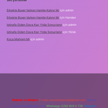
Son yorumlar
Erkekte Boxer Varken Hamile Kalınır Mı
için
admin
Erkekte Boxer Varken Hamile Kalınır Mı
için
Handan
Istinafa Giden Dava Kaç Yılda Sonuçlanır
için
admin
Istinafa Giden Dava Kaç Yılda Sonuçlanır
için
Yörük
Koca Mahrem Mi
için
admin
ps://www.tulipbet.online/
Reklam ve İletişim:
E-mail:
backlinkpaneli@gmail.com
Teams:
forumhizmeti@gmail.com
Whatsapp: 0262 606 0 726
Telegram: