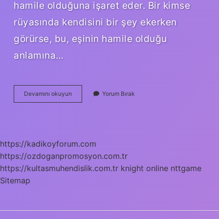
hamile olduğuna işaret eder. Bir kimse
rüyasında kendisini bir şey ekerken
görürse, bu, eşinin hamile olduğu
anlamına…
Buğday
Devamını okuyun
Yorum Bırak
Yıkamak
Ne
Anlama
Gelir
https://kadikoyforum.com
https://ozdoganpromosyon.com.tr
https://kultasmuhendislik.com.tr
knight online
nttgame
Sitemap