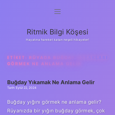
menüyü
Anasayfa
aç
Gizlilik Politikası
Ritmik Bilgi Köşesi
Yasal Uyarı
Hayatına hareket katan neşeli hikayeler!
Hakkımızda
ETIKET:
RÜYADA BUĞDAY BAŞAKLARI
GÖRMEK NE ANLAMA GELIR
Buğday Yıkamak Ne Anlama Gelir
Tarih: Eylül 22, 2024
Buğday yığını görmek ne anlama gelir?
Rüyanızda bir yığın buğday görmek, çok