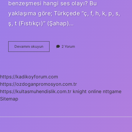
benzeşmesi hangi ses olayı? Bu
yaklaşıma göre; Türkçede “ç, f, h, k, p, s,
ş, t (Fıstıkçı)” (Şahap)…
Benzeşme
Devamını okuyun
2 Yorum
Ses
Olayı
Nedir
https://kadikoyforum.com
https://ozdoganpromosyon.com.tr
https://kultasmuhendislik.com.tr
knight online
nttgame
Sitemap