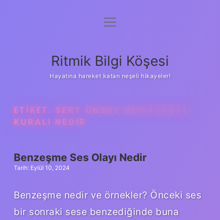
menüyü
Anasayfa
aç
Gizlilik Politikası
Ritmik Bilgi Köşesi
Yasal Uyarı
Hayatına hareket katan neşeli hikayeler!
Hakkımızda
ETIKET:
SERT ÜNSÜZ BENZEŞMESI
KURALI NEDIR
Benzeşme Ses Olayı Nedir
Tarih: Eylül 10, 2024
Benzeşme nedir ve örnekler? Önceki ses
bir sonraki sese benzediğinde buna