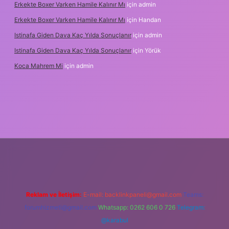
Erkekte Boxer Varken Hamile Kalınır Mı
için
admin
Erkekte Boxer Varken Hamile Kalınır Mı
için
Handan
Istinafa Giden Dava Kaç Yılda Sonuçlanır
için
admin
Istinafa Giden Dava Kaç Yılda Sonuçlanır
için
Yörük
Koca Mahrem Mi
için
admin
tps://www.tulipbet.online/
Reklam ve İletişim:
E-mail:
backlinkpaneli@gmail.com
Teams:
forumhizmeti@gmail.com
Whatsapp: 0262 606 0 726
Telegram:
@karabul