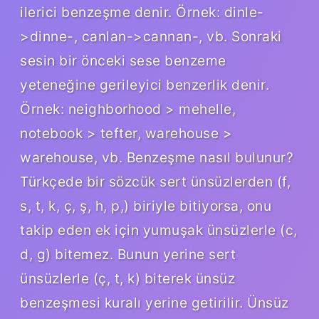
ilerici benzeşme denir. Örnek: dinle-
>dinne-, canlan->cannan-, vb. Sonraki
sesin bir önceki sese benzeme
yeteneğine gerileyici benzerlik denir.
Örnek: neighborhood > mehelle,
notebook > tefter, warehouse >
warehouse, vb. Benzeşme nasıl bulunur?
Türkçede bir sözcük sert ünsüzlerden (f,
s, t, k, ç, ş, h, p,) biriyle bitiyorsa, onu
takip eden ek için yumuşak ünsüzlerle (c,
d, g) bitemez. Bunun yerine sert
ünsüzlerle (ç, t, k) biterek ünsüz
benzeşmesi kuralı yerine getirilir. Ünsüz